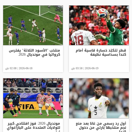
قطر تتكبّد خسارة قاسية أمام
منتخب "الأسود الثلاثة" يفترس
كندا بسداسية نظيفة
كرواتيا في مونديال 2026
2026-06-19 | 03:58 ص
2026-06-18 | 02:08 ص
أول رد رسمي من غانا بعد منع
مونديال 2026: فوز افتتاحي كبير
نجم منتخبها بارتي من دخول
للولايات المتحدة على الباراغواي
كندا
4-1