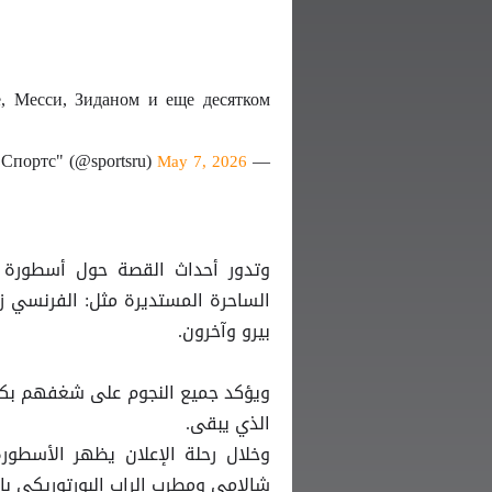
, Месси, Зиданом и еще десятком
— Спортс" (@sportsru)
May 7, 2026
وتدور أحداث القصة حول أسطورة 
الساحرة المستديرة مثل: الفرنسي زين
بيرو وآخرون.
ويؤكد جميع النجوم على شغفهم بكرة
الذي يبقى.
وخلال رحلة الإعلان يظهر الأسطور
شالامي ومطرب الراب البورتوريكي باد