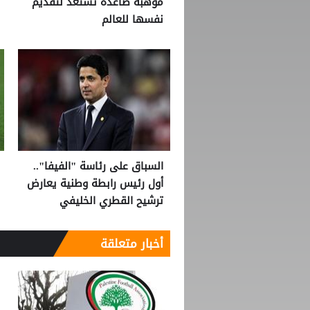
موهبة صاعدة تستعد لتقديم
نفسها للعالم
السباق على رئاسة "الفيفا"..
أول رئيس رابطة وطنية يعارض
ترشيح القطري الخليفي
أخبار متعلقة