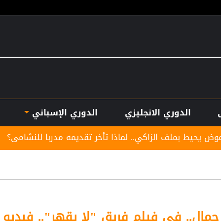
الدوري الانجليزي
الدوري الإسباني
زاكي.. لماذا تأخر تقديمه مدربا للنشامى؟
لوكوموتيف
مال.. في فيلم فريق "لا يقهر".. فيديو