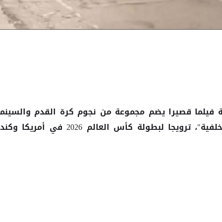
 فيلما قصيرا يضم مجموعة من نجوم كرة القدم والسينما
حمل عنوان "أساطير الملاعب الخلفية"، ترويجا لبطولة كأس العالم 2026 في أمريكا وك