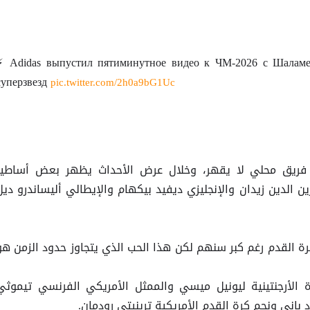
⚡️ Adidas выпустил пятиминутное видео к ЧМ-2026 с Шаламе
суперзвезд
pic.twitter.com/2h0a9bG1Uc
فريق محلي لا يقهر، وخلال عرض الأحداث يظهر بعض أساطير
 الدين زيدان والإنجليزي ديفيد بيكهام والإيطالي أليساندرو ديل
 القدم رغم كبر سنهم لكن هذا الحب الذي يتجاوز حدود الزمن هو
ة الأرجنتينية ليونيل ميسي والممثل الأمريكي الفرنسي تيموثي
 باني ونجم كرة القدم الأمريكية ترينيتي رودمان.