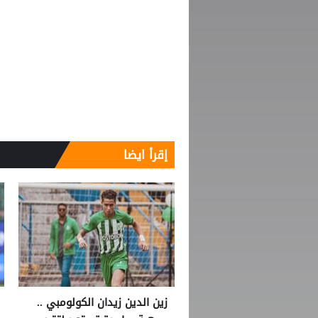
إقرأ ايضا
زين الدين زيدان الكولومبي ..