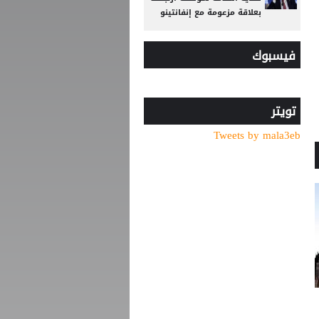
بعلاقة مزعومة مع إنفانتينو
شلباية يشعل ديربي الوحدات
فيسبوك
والفيصلي مبكرًا برسالة نارية
انطلاق منافسات بطولة
الحسن الدولية العاشرة
للتايكواندو
تويتر
Tweets by mala3eb
افتتاح دورة "سبارتاكياد
شعوب روسيا" 2026 في
يكاترينبورغ
الاتحاد يواصل صدارة الدوري
النسوي تحت 14
زين الدين زيدان الكولومبي ..
موهبة صاعدة تستعد لتقديم
نفسها للعالم