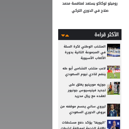
روميلو لوكاكو يستعد لمنافسة محمد
صلاح في الدوري التركي
الأكثر قراءة
المنتخب الوطني لكرة السلة
في المجموعة الثانية بدورة
الألعاب الآسيوية
لاعب منتخب النشامى أبو طه
ينضم لنادي نيوم السعودي
جوزيه مورينيو يعلق على
تجديد فينيسيوس جونيور
لعقده مع ريال مدريد
ليروي ساني يحسم موقفه من
عروض الدوري السعودي
"اليويفا" يؤكد دفع مستحقات
نهاية الخدمة لموظفة ارتبطت