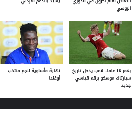
التعادل أمام أكرون في الدوري
يشيد بالدعم الأردني
الروسي
بعمر 16 عاما.. لاعب يدخل تاريخ
نهاية مأساوية لنجم منتخب
سبارتاك موسكو برقم قياسي
أوغندا
جديد