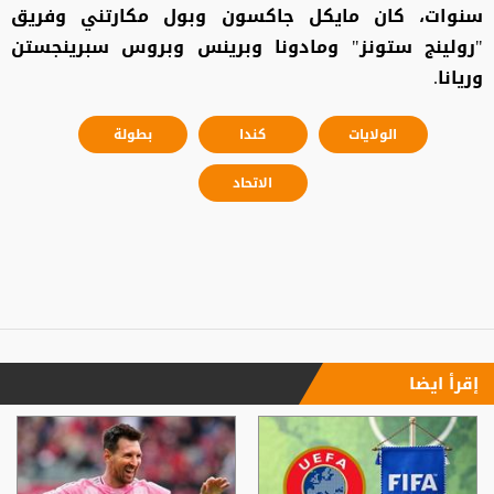
سنوات، كان مايكل جاكسون وبول مكارتني وفريق
"رولينج ستونز" ومادونا وبرينس وبروس سبرينجستن
وريانا.
الولايات
كندا
بطولة
الاتحاد
إقرأ ايضا