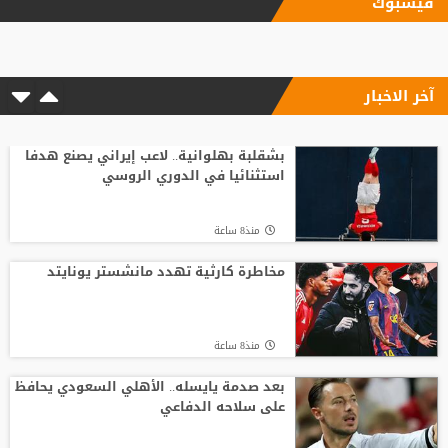
فيسبوك
استدعاء محمد صلاح للمثول أمام القضاء
المصري
آخر الاخبار
منذ16 ساعة
"ريمونتادا" موناكو تسقط ليفربول في
"أنفيلد"
بشقلبة بهلوانية.. لاعب إيراني يصنع هدفا
استثنائيا في الدوري الروسي
منذ11 ساعة
منذ8 ساعة
ألكسندروفا تطيح بسابالينكا من بطولة
تورنتو
مخاطرة كارثية تهدد مانشستر يونايتد
منذ16 ساعة
منذ8 ساعة
الأميرة آية بنت فيصل تتسلم جائزة التقدير
من الاتحاد الآسيوي للكرة الطائرة
بعد صدمة يايسله.. الأهلي السعودي يحافظ
على سلاحه الدفاعي
منذ11 ساعة