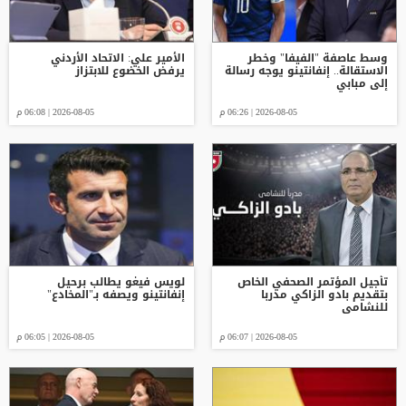
وسط عاصفة "الفيفا" وخطر
الأمير علي: الاتحاد الأردني
الاستقالة.. إنفانتينو يوجه رسالة
يرفض الخضوع للابتزاز
إلى مبابي
2026-08-05 | 06:26 م
2026-08-05 | 06:08 م
تأجيل المؤتمر الصحفي الخاص
لويس فيغو يطالب برحيل
بتقديم بادو الزاكي مدربا
إنفانتينو ويصفه بـ"المخادع"
للنشامى
2026-08-05 | 06:07 م
2026-08-05 | 06:05 م