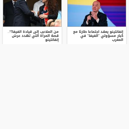
إنفانتينو يعقد اجتماعا طارئا مع
من الملاعب إلى قيادة الفيفا؟!..
كبار مسؤولي "الفيفا" في
قصة المرأة التي تهدد عرش
المغرب
إنفانتينو
2026-08-05 | 05:34 م
2026-08-05 | 04:36 م
"اليويفا" يدخل تعديلات جذرية
بقيمة 30 مليون يورو.. الاتحاد
على لائحة إيقاف اللاعبين بسبب
يُنهي تفاصيل صفقة العيار
تراكم الإنذارات
الثقيل!
2026-08-05 | 04:32 م
2026-08-05 | 02:59 م