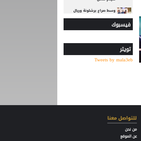
وسط صراع برشلونة وريال
مدريد على ضمه.. رودري يحسم
فيسبوك
قراره ويختار وجهته المقبلة
تصريح رسمي يعقد مهمة
برشلونة في صفقة المستقبل
تويتر
صدام في تدريبات أتلتيكو..
Tweets by mala3eb
ألفاريز يطالب سيميوني
بتسهيل رحيله لبرشلونة
عرض إماراتي يشعل أزمة
بيزيرا مع الزمالك المصري
ريال مدريد يتعاقد مع الجناح
العاجي يان ديوماندي
للتواصل معنا
من نحن
عن الموقع