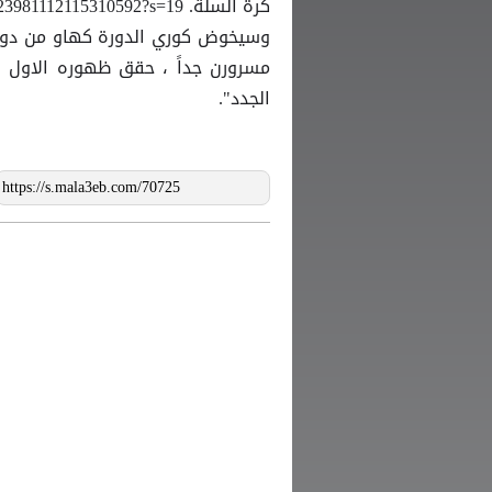
كرة السلة. https://twitter.com/tdn_twit/status/1023981112115310592?s=19
وسيخوض كوري الدورة كهاو من دون 
الجدد".