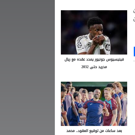
ن
Ou
S
فينيسيوس جونيور يمدد عقده مع ريال
مدريد حتى 2032
بعد ساعات من توقيع العقود.. محمد