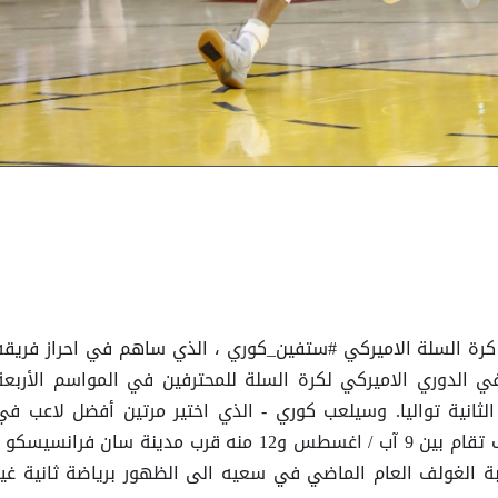
كرة السلة الاميركي #ستفين_كوري ، الذي ساهم في احراز فريقه
في الدوري الاميركي لكرة السلة للمحترفين في المواسم الأربعة
الثانية تواليا. وسيلعب كوري - الذي اختير مرتين أفضل لاعب في
الدوري الأميركي - في دورة بالغولف تقام بين 9 آب / اغسطس و12 منه قرب مدينة سان فرانسيسكو
 الغولف العام الماضي في سعيه الى الظهور برياضة ثانية غير