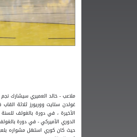
ملاعب - خالد العميري سيشارك نجم 
غولدن ستايت ووريورز ثلاثة القاب 
الأخيرة ، في دورة بالغولف للسنة 
حيث كان كوري استهل مشواره بلعبة