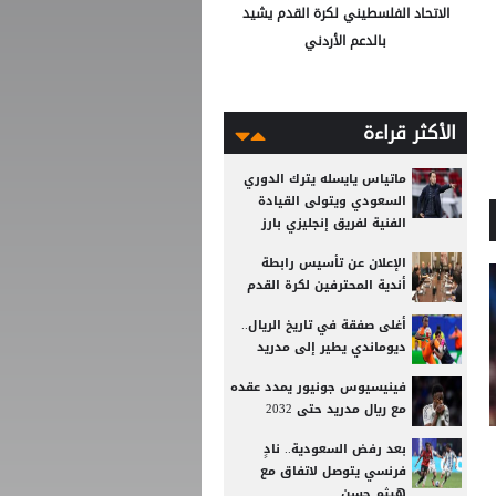
الاتحاد الفلسطيني لكرة القدم يشيد
بالدعم الأردني
الأكثر قراءة
ماتياس يايسله يترك الدوري
السعودي ويتولى القيادة
الفنية لفريق إنجليزي بارز
الإعلان عن تأسيس رابطة
أندية المحترفين لكرة القدم
أغلى صفقة في تاريخ الريال..
ديوماندي يطير إلى مدريد
فينيسيوس جونيور يمدد عقده
مع ريال مدريد حتى 2032
بعد رفض السعودية.. نادٍ
فرنسي يتوصل لاتفاق مع
هيثم حسن