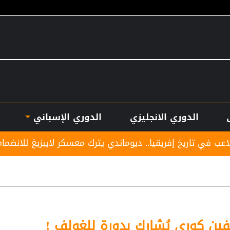
الدوري الانجليزي
الدوري الإسباني
ريقيا.. ديوماندي يترك معسكر لايبزيغ للانضمام لريال مدريد
ين كوري يُشارك بدورة للغولف !