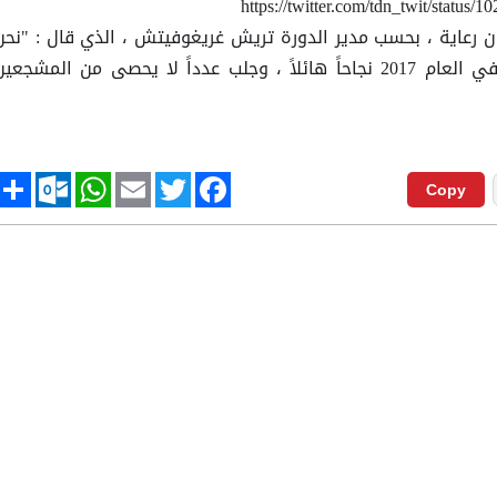
رعاية ، بحسب مدير الدورة تريش غريغوفيتش ، الذي قال : "نحن
مسرورن جداً ، حقق ظهوره الاول في العام 2017 نجاحاً هائلاً ، وجلب عدداً لا يحصى من المشجعي
tlook.com
hare
WhatsApp
Email
Twitter
Facebook
Copy