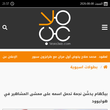
السبت
2026-08-08
21:57
قود.. محمد صلاح يخوض أول مران مع طرابزون سبور
الإعلان عن تأسيس
بطولات اسيوية
بيكهام يدشّن نجمة تحمل اسمه على ممشى المشاهير في
هوليوود