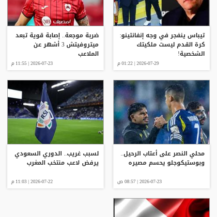
تيباس ينفجر في وجه إنفانتينو:
ضربة موجعة.. إصابة قوية تبعد
كرة القدم ليست ملكيتك
ميتروفيتش 3 أشهر عن
الشخصية!
الملاعب
2026-07-29 | 01:22 م
2026-07-23 | 11:55 م
محلي النصر على أعتاب الرحيل..
لسبب غريب.. الدوري السعودي
وبوستيكوجلو يحسم مصيره
يرفض لاعب منتخب المغرب
2026-07-23 | 08:57 ص
2026-07-22 | 11:03 م