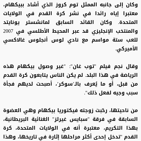
وكان إلى جانبه الممثل توم كروز الذي أشاد ببيكهام،
معتبرا إياه رائدا في نشر كرة القدم في الولايات
المتحدة. وكان القائد السابق لمانشستر يونايتد
والمنتخب الإنجليزي قد عبر المحيط الأطلسي في 2007
للعب ستة مواسم مع نادي لوس أنجلوس غالاكسي
الأميركي.
وقال نجم فيلم "توب غان": "غير وصول بيكهام هذه
الرياضة في هذا البلد. لم يكن الناس يتابعون كرة القدم
من قبل، أو ما يُعرف بالـ’سوكر’، أصبحت لديهم فجأة
سبب وجيه لفعل ذلك".
من ناحيتها، رحّبت زوجته فيكتوريا بيكهام وهي العضوة
السابقة في فرقة "سبايس غيرلز" الغنائية البريطانية،
بهذا التكريم، معتبرة أنه في الولايات المتحدة، كرة
القدم "تدخل إحدى أكثر مراحلها إثارة في تاريخها، وهذا