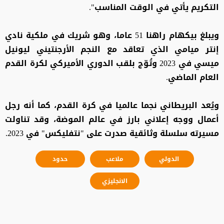
التكريم يأتي في الوقت المناسب".
ويبلغ بيكهام راهنا 51 عاما، وهو شريك في ملكية نادي
إنتر ميامي الذي تعاقد مع النجم الأرجنتيني ليونيل
ميسي في 2023 وتُوّج بلقب الدوري الأميركي لكرة القدم
العام الماضي.
ويُعد البريطاني نجما عالميا في كرة القدم، كما أنه رجل
أعمال ووجه إعلاني بارز في عالم الموضة، وقد تناولت
مسيرته سلسلة وثائقية صدرت على "نتفليكس" في 2023.
الدولي
ملاعب
حدود
الانجليزي