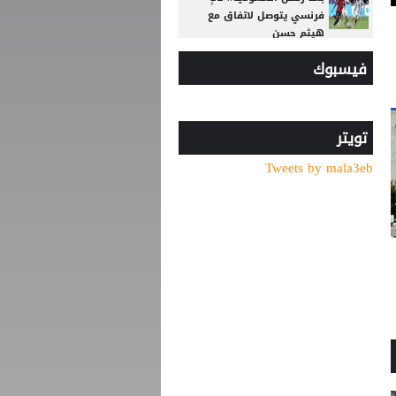
فرنسي يتوصل لاتفاق مع
هيثم حسن
فيسبوك
6 أسئلة محورية تنتظر بادو
الزاكي مع منتخب الأردن
بعد حسم صفقة صلاح..
طرابزون سبور يكثف ضغطه
تويتر
لضم نجم الهلال
Tweets by mala3eb
الصاعقة تضرب الملعب
مباشرة.. وفاة لاعب شاب أمام
أعين الجماهير
رجلا أعمال في مقر نادي
الوحدات... ما القصة؟
سر ظهور محمد صلاح بالرقم
"61" مع طرابزون