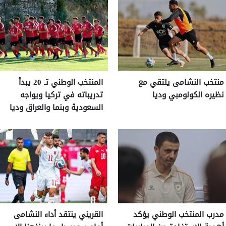
منتخب النشامى يلتقي مع
المنتخب الوطني تـ 20 يبدأ
نظيره الكولومبي وديا
تدريباته في تركيا ويواجه
السعودية وبنما والعراق وديا
مدرب المنتخب الوطني يؤكد
القريني ينتقد أداء النشامى