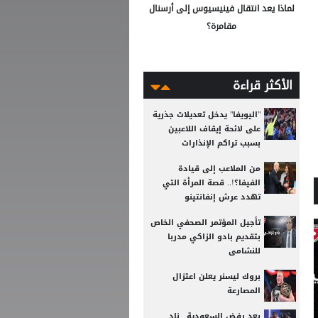
لماذا يعد انتقال فينيسيوس إلى أرسنال
مقامرة؟
الأكثر قراءة
"اليويفا" يدخل تعديلات جذرية
على لائحة إيقاف اللاعبين
بسبب تراكم الإنذارات
من الملاعب إلى قيادة
الفيفا؟!.. قصة المرأة التي
تهدد عرش إنفانتينو
تأجيل المؤتمر الصحفي الخاص
بتقديم بادو الزاكي مدربا
للنشامى
بروك ليسنر يعلن اعتزال
المصارعة
بعد رفض السعودية.. نادٍ