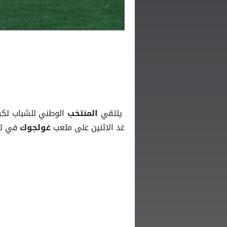
يلتقي
الوطني للشباب لكرة ال
المنتخب
غد الاثنين على ملعب
في تر
غولجوك