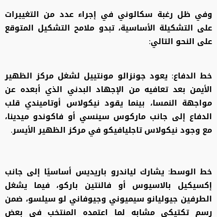
وفي ظل رغبة سكالوني في إجراء عدد من التغييرات
على التشكيلة الأساسية، تبدو ملامح التشكيل المتوقع
على النحو التالي:
خط الدفاع: يعود جونزالو مونتييل لشغل مركز الظهير
الأيمن بعد تعافيه من الإجهاد البدني الذي أبعده عن
مواجهة النمسا، بينما يقود نيكولاس أوتاميندي قلب
الدفاع إلى جانب ماركوس سينسي أو فاكوندو ميدينا،
مع وجود نيكولاس تاجليافيكو في مركز الظهير الأيسر.
خط الوسط: يشارك لياندرو باريديس أساسيًا إلى جانب
إكسيكيل بالاسيوس أو فالنتين باركو، فيما يشغل
الطرفين جيوليانو سيميوني وجيوفاني لو سيلسو، ضمن
رسم تكتيكي مشابه لما اعتمده المنتخب في بعض