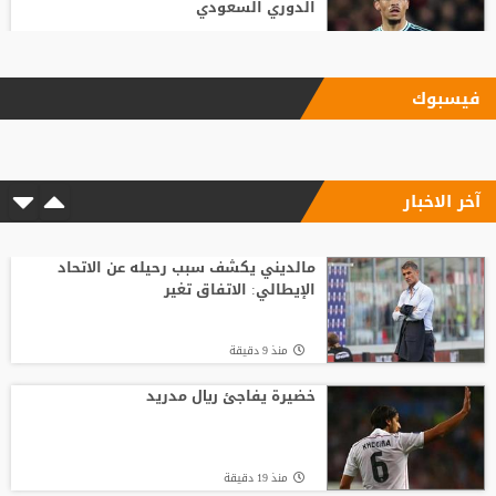
الدوري السعودي
منذ 53 دقيقة
فيسبوك
"اليويفا" يؤكد دفع مستحقات نهاية الخدمة
لموظفة ارتبطت بعلاقة مزعومة مع إنفانتينو
آخر الاخبار
منذ20 ساعة
شلباية يشعل ديربي الوحدات والفيصلي
مبكرًا برسالة نارية
مالديني يكشف سبب رحيله عن الاتحاد
الإيطالي: الاتفاق تغير
منذ3 ساعة
منذ 9 دقيقة
انطلاق منافسات بطولة الحسن الدولية
العاشرة للتايكواندو
خضيرة يفاجئ ريال مدريد
منذ17 ساعة
منذ 19 دقيقة