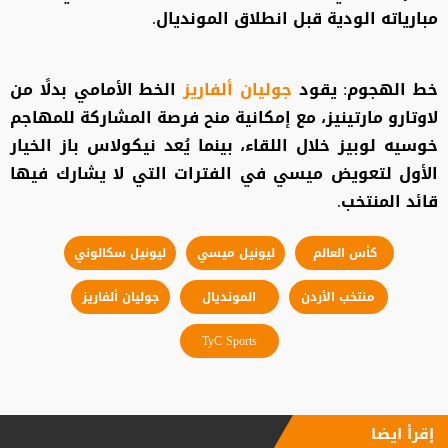
مبارياته الودية قبل انطلاق المونديال.
خط الهجوم: يقود
جوليان ألفاريز
الخط الأمامي بدلًا من
لاوتارو مارتينيز، مع إمكانية منح فرصة المشاركة للمهاجم
خوسيه لوبيز خلال اللقاء، بينما يُعد نيكولاس باز الخيار
الأول لتعويض ميسي في الفترات التي لا يشارك فيها
قائد المنتخب.
كأس العالم
ليونيل ميسي
ليونيل سكالوني
منتخب الأردن
المونديال
جوليان ألفاريز
TyC Sports
إقرأ ايضا