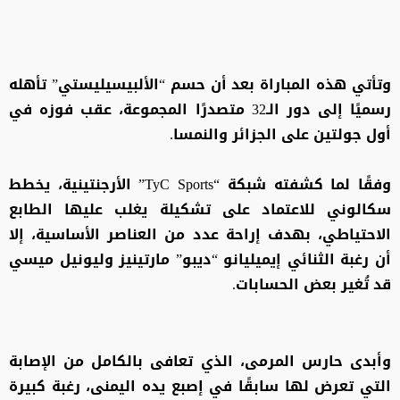
وتأتي هذه المباراة بعد أن حسم “الألبيسيليستي” تأهله
رسميًا إلى دور الـ32 متصدرًا المجموعة، عقب فوزه في
أول جولتين على الجزائر والنمسا.
وفقًا لما كشفته شبكة “TyC Sports” الأرجنتينية، يخطط
سكالوني للاعتماد على تشكيلة يغلب عليها الطابع
الاحتياطي، بهدف إراحة عدد من العناصر الأساسية، إلا
أن رغبة الثنائي إيميليانو “ديبو” مارتينيز وليونيل ميسي
قد تُغير بعض الحسابات.
وأبدى حارس المرمى، الذي تعافى بالكامل من الإصابة
التي تعرض لها سابقًا في إصبع يده اليمنى، رغبة كبيرة