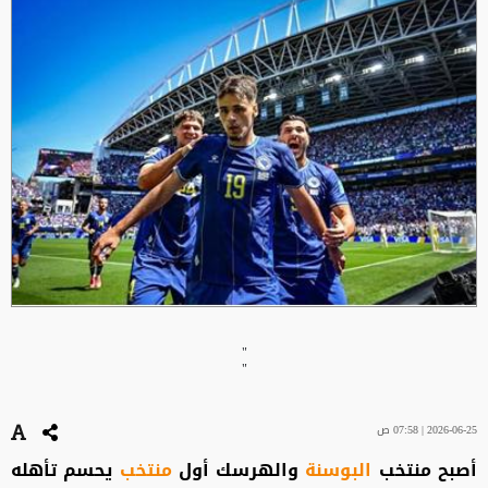
"
"
2026-06-25 | 07:58 ص
أصبح منتخب
البوسنة
والهرسك أول
منتخب
يحسم تأهله