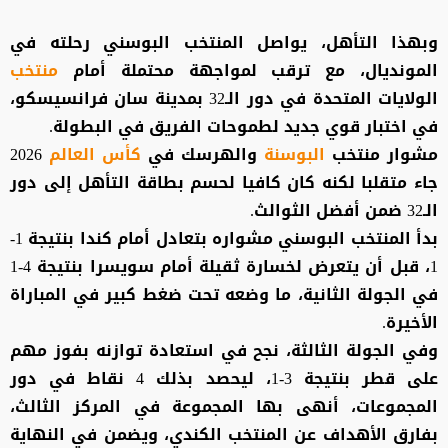
وبهذا التأهل، يواصل المنتخب البوسني رحلته في
المونديال، مع ترقب لمواجهة محتملة أمام
منتخب
الولايات المتحدة في دور الـ32 بمدينة سان فرانسيسكو،
في اختبار قوي جديد لطموحات الفريق في البطولة.
مشوار منتخب
البوسنة
والهرسك في
كأس العالم
2026
جاء متقلبا لكنه كان كافيا لحسم بطاقة التأهل إلى دور
الـ32 ضمن أفضل الثوالث.
بدأ المنتخب البوسني مشواره بتعادل أمام كندا بنتيجة 1-
1، قبل أن يتعرض لخسارة ثقيلة أمام سويسرا بنتيجة 4-1
في الجولة الثانية، ما وضعه تحت ضغط كبير في المباراة
الأخيرة.
وفي الجولة الثالثة، نجح في استعادة توازنه بفوز مهم
على قطر بنتيجة 3-1، ليحصد بذلك 4 نقاط في دور
المجموعات، أنهى بها المجموعة في المركز الثالث،
بفارق الأهداف عن المنتخب الكندي، ويضمن في النهاية