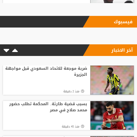
منذ20 ساعة
فيسبوك
"اليويفا" يؤكد دفع مستحقات نهاية الخدمة
لموظفة ارتبطت بعلاقة مزعومة مع إنفانتينو
آخر الاخبار
منذ22 ساعة
شلباية يشعل ديربي الوحدات والفيصلي
مبكرًا برسالة نارية
ضربة موجعة للاتحاد السعودي قبل مواجهة
الجزيرة
منذ6 ساعة
منذ 2 دقيقة
انطلاق منافسات بطولة الحسن الدولية
العاشرة للتايكواندو
بسبب قضية طارئة.. المحكمة تطلب حضور
محمد صلاح في مصر
منذ19 ساعة
منذ 45 دقيقة
افتتاح دورة "سبارتاكياد شعوب روسيا" 2026