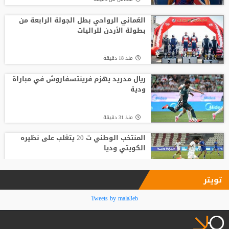
باريس سان جيرمان يتوصل إلى اتفاق مع
فيران توريس
العُماني الرواحي بطل الجولة الرابعة من
بطولة الأردن للراليات
منذ 6 دقيقة
منذ 18 دقيقة
لوكا زيدان يودع غرناطة ويوقع لناد إسباني
جديد
ريال مدريد يهزم فرينتسفاروش في مباراة
ودية
منذ8 ساعة
منذ 31 دقيقة
المنتخب الوطني ت 20 يتغلب على نظيره
الكويتي وديا
منذ 40 دقيقة
تويتر
استقالة على طاولة مؤقتة الفيصلي..
Tweets by mala3eb
الحوراني يطلب مغادرة اللجنة