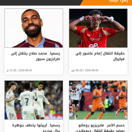
حقيقة انتقال إمام عاشور إلى
رسميا.. محمد صلاح ينتقل إلى
فياريال
طرابزون سبور
2026-08-06 | 09:28 ص
2026-08-05 | 12:26 م
حسم الأمر.. فابريزيو رومانو
رسميا.. أربيلوا يخطف جوهرة
يوضح حقيقة انتقال ديوماندي
ريال مدريد