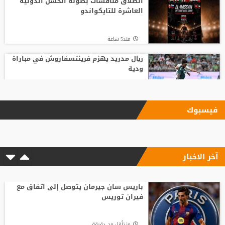
انطلاق منافسات بطولة الحسن الدولية
العاشرة للتايكواندو
منذ5 ساعة
ريال مدريد يهزم فرينتسفاروش في مباراة
ودية
منذ 37 دقيقة
فيسبوك
ليفربول يحسم صفقة أراخو لاعب برشلونة
آخر الاخبار
منذ1 ساعة
"النادي اتخذ قراره".. أول تعليق لسيميوني
على أزمة ألفاريز
باريس سان جيرمان يتوصل إلى اتفاق مع
فيران توريس
منذ8 ساعة
منذأقل من دقيقة