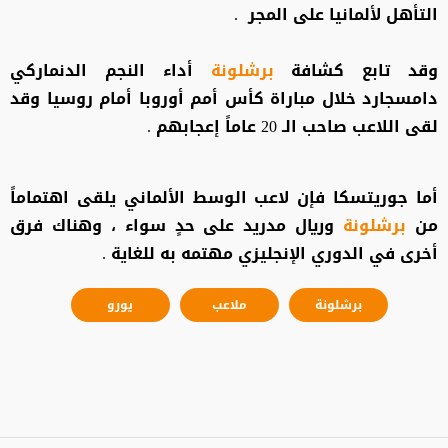
التأهل لألمانيا على المجر .
وقد تابع كشافة
برشلونة
أداء النجم الدنماركي
دامسجارد خلال مباراة كأس أمم أوروبا أمام روسيا وقد
لقى اللاعب صاحب الـ 20 عاماً إعجابهم .
أما جوريتسكا فإن لاعب الوسط الألماني يلقى اهتماماً
من
برشلونة
وريال مدريد على حدٍ سواء ، وهناك فرق
أخرى في الدوري الإنجليزي مهتمه به للغاية .
برشلونة
ملاعب
يورو