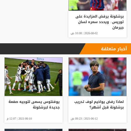
برشلونة يرفض المزايدة على
توريس.. ويحدد سعره لسان
جيرمان
2026-08-02 | 10:08 ص
أخبار متعلقة
لماذا رفض يواخيم لوف تدريب
يوفنتوس يسعى لتوجيه صفعة
برشلونة قبل أشهر؟
جديدة لبرشلونة
2021-06-12 | 09:23 ص
2021-06-10 | 12:07 م