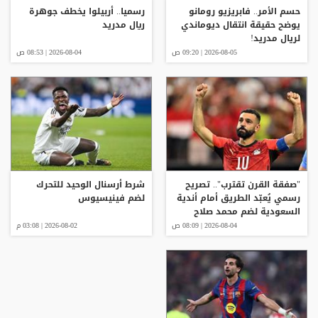
حسم الأمر.. فابريزيو رومانو
رسميا.. أربيلوا يخطف جوهرة
يوضح حقيقة انتقال ديوماندي
ريال مدريد
لريال مدريد!
2026-08-05 | 09:20 ص
2026-08-04 | 08:53 ص
"صفقة القرن تقترب".. تصريح
شرط أرسنال الوحيد للتحرك
رسمي يُعبّد الطريق أمام أندية
لضم فينيسيوس
السعودية لضم محمد صلاح
2026-08-04 | 08:09 ص
2026-08-02 | 03:08 م