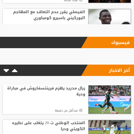
منذ5 ساعة
الفيصلي يقرر عدم التعاقد مع المهاجم
البوركيني باسيرو كومباوري
منذ6 ساعة
فيسبوك
"اليويفا" يؤكد دفع مستحقات نهاية الخدمة
لموظفة ارتبطت بعلاقة مزعومة مع إنفانتينو
آخر الاخبار
منذ7 ساعة
"النادي اتخذ قراره".. أول تعليق لسيميوني
على أزمة ألفاريز
ريال مدريد يهزم فرينتسفاروش في مباراة
ودية
منذ7 ساعة
منذأقل من دقيقة
الاتحاد يواصل صدارة الدوري النسوي تحت 14
المنتخب الوطني ت 20 يتغلب على نظيره
الكويتي وديا