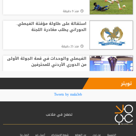
منذ5 ساعة
منذ 9 دقيقة
لوكا زيدان يودع غرناطة ويوقع لناد إسباني
جديد
استقالة على طاولة مؤقتة الفيصلي..
الحوراني يطلب مغادرة اللجنة
منذ7 ساعة
منذ 25 دقيقة
الفيصلي والوحدات في قمة الجولة الأولى
من الدوري الأردني للمحترفين
منذ 33 دقيقة
تويتر
ليفربول يحسم صفقة أراخو لاعب برشلونة
Tweets by mala3eb
تصفح في ملاعب
منذ 37 دقيقة
لوكوموتيف يكتفي بنقطة التعادل أمام
أكرون في الدوري الروسي
الرئيسية
من نحن
عن الموقع
شروط الإستخدام
أرسل خبر
اتصل بنا