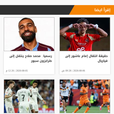
إقرأ ايضا
حقيقة انتقال إمام عاشور إلى
رسميا.. محمد صلاح ينتقل إلى
فياريال
طرابزون سبور
2026-08-06 | 09:28 ص
2026-08-05 | 12:26 م