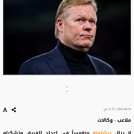
"
"
2021-06-24 | 11:37 ص
ملاعب - وكالات
لا يزال
برشلونة
منغمساً في إعداد الفريق وتشكيله