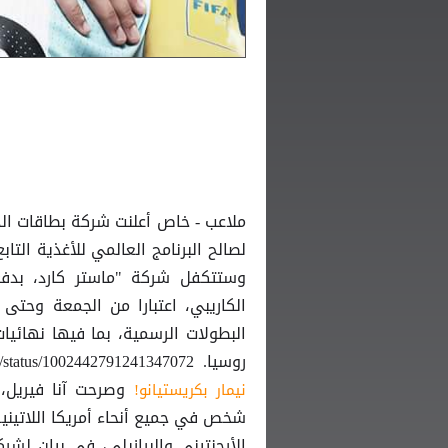
لصالح البرنامج العالمي للأغذية الت
روسيا. https://twitter.com/FourFourTweet/status/1002442791241347072 إقرأ أيضاً:
نيمار بكريستيانو!
شخص في جميع أنحاء أمريكا اللاتيني
الأرجنتيني والبرازيلي، في بيان لشر