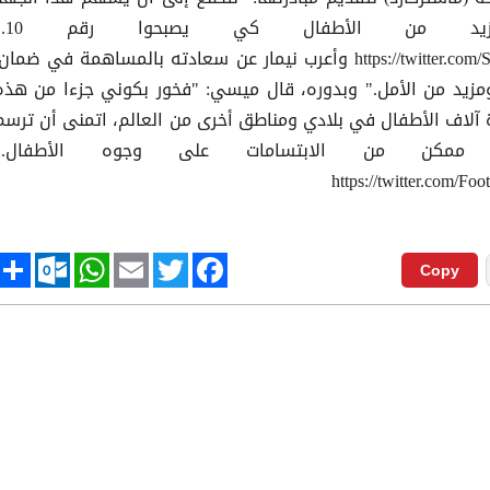
في إتاحة الفرصة لمزيد من
https://twitter.com/SunSport/status/1002604449108504576 وأعرب نيمار عن سعادته بالمساهمة في ضمان
يد من الأمل." وبدوره، قال ميسي: "فخور بكوني جزءا من هذه
 آلاف الأطفال في بلادي ومناطق أخرى من العالم، اتمنى أن ترسم
 ممكن من الابتسامات على وجوه الأطفال."
https://twitter.com/F
tlook.com
hare
WhatsApp
Email
Twitter
Facebook
Copy