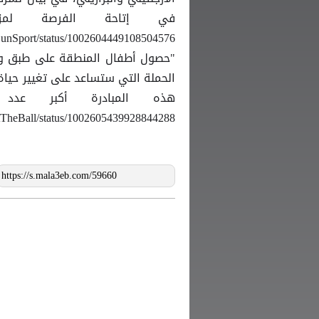
"حصول أطفال المنطقة على طبق ومز
الحملة التي ستساعد على تغيير حياة
هذه المبادرة أكبر عدد
ootTheBall/status/1002605439928844288