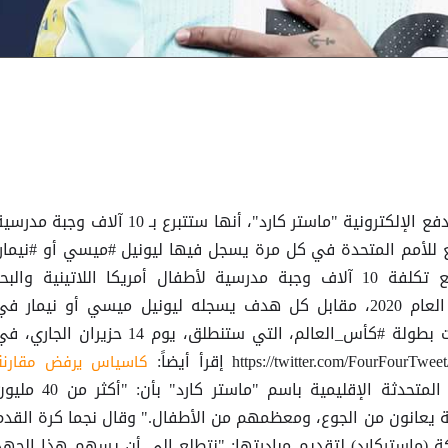
ملاعب - خاص أعلنت شركة بطاقات الدفع الإلكترونية "ماستر كارد"، أنها ستتبرع بـ 10 آلاف وجبة مد
ابع للأمم المتحدة في كل مرة يسجل فيها ليونيل #ميسي أو #نيمار.
وستتكفل شركة "ماستر كارد، بدفع تكلفة 10 آلاف وجبة مدرسية لأطفال أمريكا اللاتينية والبح
الكاريبي، اعتبارا من الجمعة وحتى العام 2020، مقابل كل هدف يسجله ليونيل ميسي أو نيمار ف
البطولات الرسمية، بما فيها نهائيات بطولة #كأس_العالم، التي ستنطلق، يوم 14 حزيران الجاري
كاسياس يرفض مقارنة
وصرحت آنا فيريل، المتحدثة الإقليمية باسم "ماستر كارد" بأن: "أكثر من
ة يعانون من الجوع، ومعظمهم من الأطفال." وقال نجما كرة القدم
كة (ماستركارد) لتقديم مبادرتها: "نتطلع إلى أن يسهم هذا الجهد