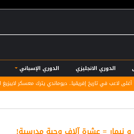
الدوري الانجليزي
الدوري الإسباني
تاريخ إفريقيا.. ديوماندي يترك معسكر لايبزيغ للانضمام لريال 
نيمار = عشرة آلاف وجبة مدرسية!