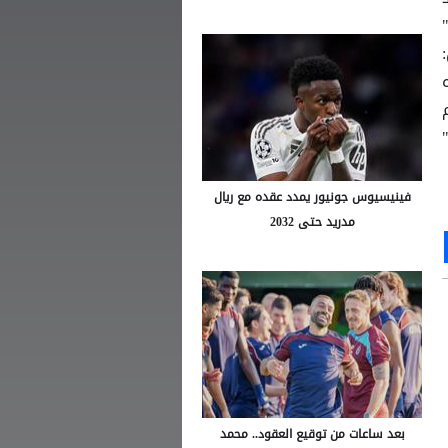
 الأطفال كي يصبحوا رقم 10."
:
فينيسيوس جونيور يمدد عقده مع ريال
مدريد حتى 2032
Ou
S
بعد ساعات من توقيع العقود.. محمد