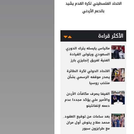
الاتحاد الفلسطيني لكرة القدم يشيد
بالدعم الأردني
الأكثر قراءة
ماتياس يايسله يترك الدوري
السعودي ويتولى القيادة
الفنية لفريق إنجليزي بارز
الاتحاد الدولي لكرة الطائرة
يصدر موقفه الرسمي بشأن
منتخب روسيا
الفيفا يصرف مكافآت الأردن
والأمير علي يؤكد مجددا عدم
دعمه لإنفانتينو
بعد ساعات من توقيع العقود..
محمد صلاح يخوض أول مران
مع طرابزون سبور