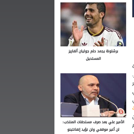
برشلونة يجمد حلم جوليان ألفاريز
المستحيل
رسية
ر
ي
، في
 40 مليون
الأمير علي بعد صرف مستحقات المنتخب:
لن أغير موقفي ولن نؤيد إنفانتينو