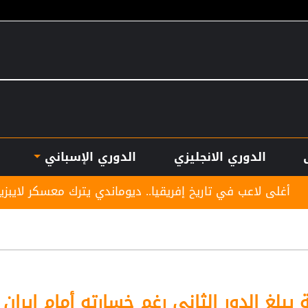
الدوري الانجليزي
الدوري الإسباني
تاريخ إفريقيا.. ديوماندي يترك معسكر لايبزيغ للانضمام لريال
يبلغ الدور الثاني رغم خسارته أمام إيران