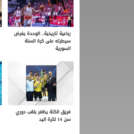
رباعية تاريخية.. الوحدة يفرض
سيطرته على كرة السلة
السورية
فريق الكتة يظفر بلقب دوري
سن 14 لكرة اليد