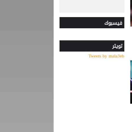
فيسبوك
تويتر
Tweets by mala3eb