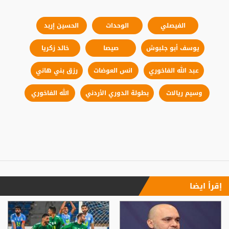
الفيصلي
الوحدات
الحسين إربد
يوسف أبو جلبوش
صيصا
خالد زكريا
عبد الله الفاخوري
انس العوضات
رزق بني هاني
وسيم ريالات
بطولة الدوري الأردني
الله الفاخوري
إقرأ ايضا