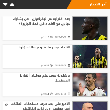
آخر الاخبار
بعد اقترابه من ليفركوزن.. هل يشارك
ديابي مع الاتحاد في قمة الجزيرة؟
2026-08-06
11:12 م
الاتحاد يودع فابينيو برسالة مؤثرة
2026-08-06
10:59 م
برشلونة يجمد حلم جوليان ألفاريز
المستحيل
2026-08-06
10:54 م
الأمير علي بعد صرف مستحقات المنتخب: لن
أغير موقفي ولن نؤيد إنفانتينو