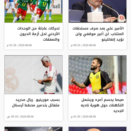
الأمير علي بعد صرف مستحقات
تحركات عاجلة من الوحدات
المنتخب: لن أغير موقفي ولن
الأردني لحل أزمة الديون
نؤيد إنفانتينو
والصفقات
2026-08-06 | 09:33 م
2026-08-06 | 02:28 م
صيصا يحسم أمره ويشعل
بسبب مورينيو.. ريال مدريد
التكهنات حول هوية ناديه
متفائل بتدمير مخطط آرسنال
الجديد
2026-08-06 | 01:30 م
2026-08-06 | 09:18 ص