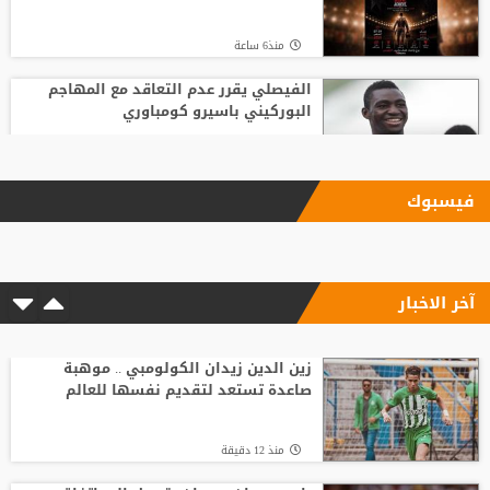
منذ6 ساعة
الفيصلي يقرر عدم التعاقد مع المهاجم
البوركيني باسيرو كومباوري
منذ7 ساعة
فيسبوك
ليفربول يحسم صفقة أراخو لاعب برشلونة
آخر الاخبار
منذ2 ساعة
الاتحاد الإنجليزي يقر قواعد جديدة بعد
مأساة وفاة لاعب شاب
زين الدين زيدان الكولومبي .. موهبة
صاعدة تستعد لتقديم نفسها للعالم
منذ8 ساعة
منذ 12 دقيقة
باريس سان جيرمان يتوصل إلى اتفاق مع
فيران توريس