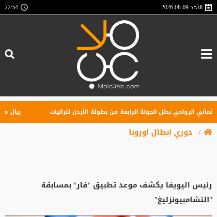
الأحد
2026-08-09
22:54
ماني الرواحي بطل الجولة الرابعة من بطولة الأردن للراليات
ريال مدريد
دوري ابطال اوروبا
رئيس اليويفا يكشف موعد تطبيق "فار" بمسابقة
"التشامبيونزليغ"