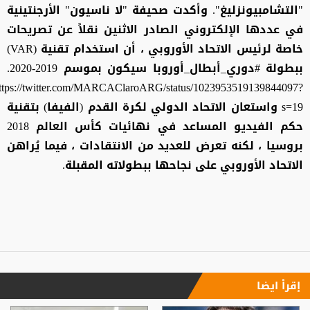
"التشامبيونزليغ". وأكدت صحيفة "لا ناسيون" الأرجنتينية
في عددها الإلكتروني الصادر الاثنين نقلاً عن تصريحات
خاصة لرئيس الاتحاد الأوروبي ، أن استخدام تقنية (VAR)
ببطولة #دوري_أبطال_أوروبا سيكون بموسم 2019-2020.
ttps://twitter.com/MARCAClaroARG/status/1023953519139844097?
s=19 واستعان الاتحاد الدولي لكرة القدم (الفيفا) بتقنية
حكم الفيديو المساعد في نهائيات كأس العالم 2018
بروسيا ، لكنه تعرض للعديد من الانتقادات ، فيما يُراهن
الاتحاد الأوروبي على نجاحها ببطولاته المقبلة.
إقرأ ايضا