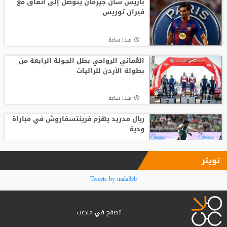
باريس سان جيرمان يتوصل إلى اتفاق مع
فيران توريس
منذ1 ساعة
منذ1 ساعة
افتتاح دورة "سبارتاكياد شعوب روسيا" 2026
في يكاترينبورغ
العُماني الرواحي بطل الجولة الرابعة من
بطولة الأردن للراليات
منذ5 ساعة
منذ1 ساعة
ريال مدريد يهزم فرينتسفاروش في مباراة
ودية
منذ2 ساعة
تويتر
المنتخب الوطني ت 20 يتغلب على نظيره
Tweets by mala3eb
الكويتي وديا
تصفح في ملاعب
منذ2 ساعة