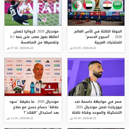
الجولة الثالثة في كأس العالم
مونديال 2026: كرواتيا تنعش
2026… "أسبوع الحسم"
آمالها بفوز صعب على بنما 1-0
للمنتخبات العربية
وتقصيها من المنافسة
2026-06-25 | 01:03 ص
2026-06-24 | 07:56 ص
مصر في مواجهة حاسمة ضد
مونديال 2026.. ما حقيقة "سوء
نيوزيلندا ضمن مونديال 2026..
علاقة" حسام حسن مع صلاح
التشكيلة والموعد وقناة ناقلة
بعد استبدال "القائد"؟
مجانا
2026-06-22 | 03:20 ص
2026-06-22 | 12:54 ص