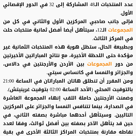
عدد المنتخبات الـ48 المشاركة إلى 32 في الدور الإقصائي
الأول.
فإلى جانب صاحبي المركزين الأول والثاني في كل من
المجموعات
الـ12، سيتأهل أيضا أفضل ثمانية منتخبات حلت
في المركز الثالث.
وبطبيعة الحال، ستظل هوية هذه المنتخبات الثمانية غير
مؤكدة حتى اللحظة الأخيرة، مع نتائج المباراتين الأخيرتين
من دور
المجموعات
بين الأردن والأرجنتين في دالاس،
والجزائر والنمسا في كانساس سيتي.
ومن المقرر أن تنطلق هاتان المباراتان في الساعة 21:00
بالتوقيت المحلي (الأحد الساعة 02:00 بتوقيت غرينيتش).
وضمنت الأرجنتين حاملة اللقب إنهاء المجموعة العاشرة
في الصدارة، بينما تتنافس النمسا والجزائر على المركزين
التاليين. وسيتأهل أحدهما مباشرة بصفته الثاني، في
حين قد يتأهل الآخر بصفته بين أفضل ثوالث، وفقا لعدد
نقاطه مقارنة بمنتخبات المراكز الثالثة الأخرى في بقية