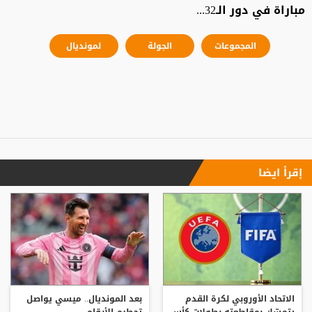
مباراة في دور الـ32...
المجموعات
الجولة
لمونديال
إقرأ ايضا
الاتحاد الأوروبي لكرة القدم
بعد المونديال.. ميسي يواصل
يتمسّك بمقاطعته بطولات كأس
تحطيم الأرقام