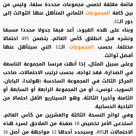
قائمة مغلقة لخمس مجموعات محددة سلفا، وليس من
بين كافة
المجموعات
الثماني المتأهل عنها الثوالث إلى
دور الـ32.
وبناء على هذه القيود، أعد فيفا جدولا محددا مسبقا
ونشره قبل انطلاق كأس العالم، يتضمن 495 احتمالا
مختلفا، بحسب
المجموعات
الـ12 التي سيتأهل عنها
أفضل ثوالث.
وعلى سبيل المثال، إذا أنهت فرنسا المجموعة التاسعة
في الصدارة، فقد تواجه، بحسب ترتيب الاحتمالات، صاحب
المركز الثالث في المجموعة السادسة (هولندا، اليابان،
السويد، تونس)، أو من المجموعة الرابعة أو السابعة أو
الثامنة وأخيرا الثالثة، وهو السيناريو الأقل احتمالا من
الناحية الحسابية.
وفي لوائح النسخة الثالثة والعشرين من كأس العالم،
استدعى الأمر تخصيص 18 صفحة من الملاحق لسرد هذه
الاحتمالات الـ495. وسيحدد أحدها 12 مواجهة من أصل 16