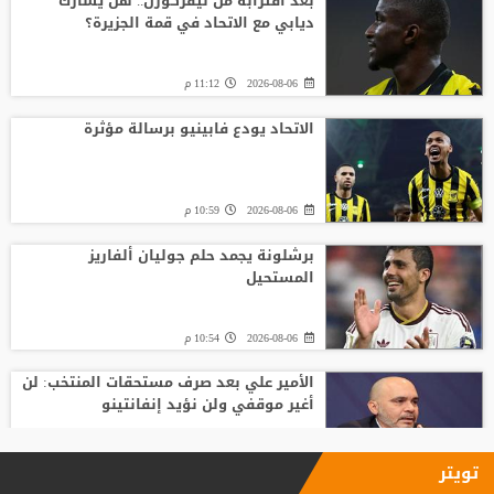
بعد اقترابه من ليفركوزن.. هل يشارك
ديابي مع الاتحاد في قمة الجزيرة؟
2026-08-06
11:12 م
الاتحاد يودع فابينيو برسالة مؤثرة
2026-08-06
10:59 م
برشلونة يجمد حلم جوليان ألفاريز
المستحيل
2026-08-06
10:54 م
الأمير علي بعد صرف مستحقات المنتخب: لن
أغير موقفي ولن نؤيد إنفانتينو
2026-08-06
09:33 م
تويتر