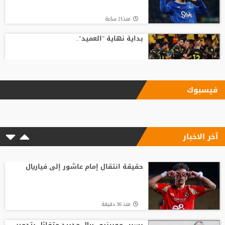
منذ21 ساعة
بداية نهاية "العميد"..
منذ23 ساعة
فيسبوك
بأرقام استثنائية.. هل يكون كوبارسي
مفاجأة الكرة الذهبية؟
آخر الاخبار
منذ14 ساعة
رد صادم من نجم ريال مدريد على عرض
سعودي !!
حقيقة انتقال إمام عاشور إلى فياريال
منذ21 ساعة
منذ 36 دقيقة
الدرعية يتحرك لضم نجم الهلال !!!
بسبب مورينيو.. ريال مدريد متفائل بتدمير