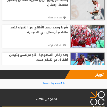
مخطط آرسنال
منذ23 ساعة
منذ 45 دقيقة
جبهة أوروبية وصديق قديم.. ماذا ينتظر
صلاح في طرابزون؟
شرط وحيد يبعد الأهلي عن التحرك لضم
مهاجم أرسنال في الصيفية
منذ10 ساعة
منذ 55 دقيقة
بعد رفض السعودية.. نادٍ فرنسي يتوصل
لاتفاق مع هيثم حسن
منذ1 ساعة
تويتر
لماذا يعد انتقال فينيسيوس إلى أرسنال
Tweets by mala3eb
مقامرة؟
تصفح في ملاعب
منذ1 ساعة