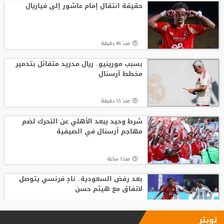
الأردن
حقيقة انتقال إمام عاشور إلى فياريال
منذ20 ساعة
منذ 46 دقيقة
موعد توقيع عقد محمد صلاح مع طرابزون
بسبب مورينيو.. ريال مدريد متفائل بتدمير
مخطط آرسنال
منذ13 ساعة
منذ 55 دقيقة
من الأهلي السعودي للبريميرليج.. يايسله
يقود نيوكاسل رسميًا
شرط وحيد يبعد الأهلي عن التحرك لضم
مهاجم أرسنال في الصيفية
منذ12 ساعة
منذ1 ساعة
بعد رفض السعودية.. نادٍ فرنسي يتوصل
لاتفاق مع هيثم حسن
منذ1 ساعة
تويتر