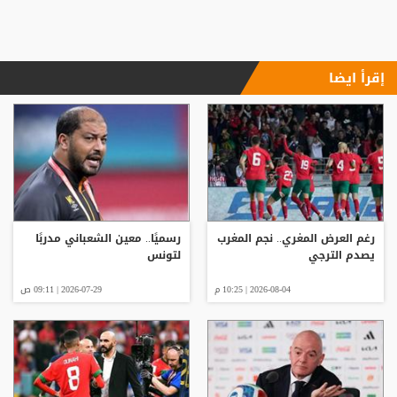
إقرأ ايضا
رغم العرض المغري.. نجم المغرب
رسميًا.. معين الشعباني مدربًا
يصدم الترجي
لتونس
2026-08-04 | 10:25 م
2026-07-29 | 09:11 ص