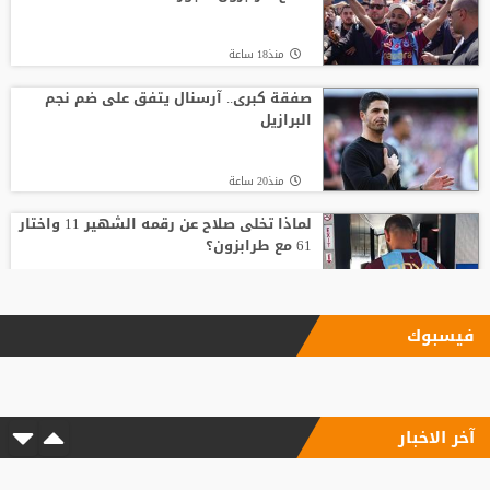
منذ18 ساعة
صفقة كبرى.. آرسنال يتفق على ضم نجم
البرازيل
منذ20 ساعة
لماذا تخلى صلاح عن رقمه الشهير 11 واختار
61 مع طرابزون؟
منذ18 ساعة
فيسبوك
17 مليون يورو سنويا.. صلاح يصل إسطنبول
لإتمام انتقاله إلى طرابزون
آخر الاخبار
منذ17 ساعة
6 أسئلة محورية تنتظر بادو الزاكي مع منتخب