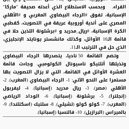
القراء. وبحسب الاستطلاع الذي أعدته صحيفة "ماركا"
الإسبانية، تفوق #الرجاء البيضاوي المغربي و #الأهلي
المصري على أندية أوروبية عريقة في التصويت، كقطبي
الكرة الإسبانية، #ريال_مدريد و #برشلونة اللذين حلا في
قائمة الـ10 الأوائل، وكذلك مانشستر يونايتد الإنجليزي،
الذي حل في الترتيب الـ11.
وتضم القائمة 50 ناديا، يتصدرها الرجاء البيضاوي
وتذيلها أتلتيكو ناسيونال الكولومبي. وجاءت قائمة
العشرة الأوائل في القائمة، التي لا يزال التصويت بها
مستمرا على النحو الآتي: 1- الرجاء البيضاوي (المغرب). 2-
الأهلي (مصر). 3- ريال مدريد (إسبانيا). 4- ليفربول
(إنجلترا). 5- برشلونة (إسبانيا). 6- الوداد الرياضي
(المغرب). 7- كولو كولو (تشيلي). 8- سلتيك (اسكتلندا). 9-
بالميراس (البرازيل). 10- فالنسيا (إسبانيا).