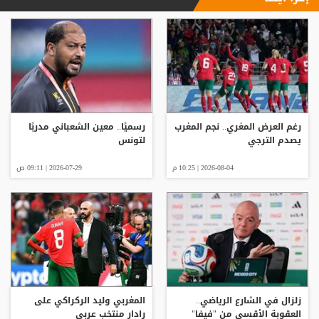
رغم العرض المغري.. نجم المغرب
رسميًا.. معين الشعباني مدربًا
يصدم الترجي
لتونس
2026-08-04 | 10:25 م
2026-07-29 | 09:11 ص
زلزال في الشارع الرياضي..
المغربي وليد الركراكي على
العقوبة الأقسى من "فيفا"
رادار منتخب عربي