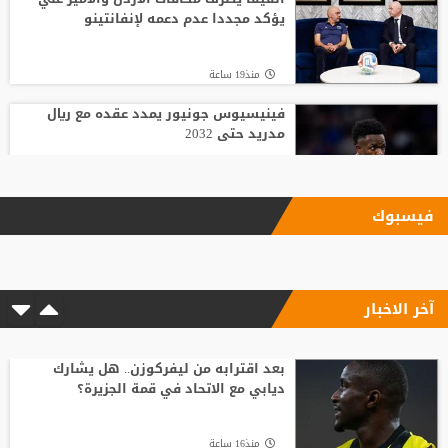
يؤكد مجددا عدم دعمه لإنفانتينو
منذ19 ساعة
فينيسيوس جونيور يمدد عقده مع ريال
مدريد حتى 2032
منذ18 ساعة
فيسبوك
الاتحاد يودع فابينيو برسالة مؤثرة
آخر الاخبار
منذ17 ساعة
وسط صراع برشلونة وريال مدريد على ضمه..
رودري يحسم قراره ويختار وجهته المقبلة
بعد اقترابه من ليفركوزن.. هل يشارك
ديابي مع الاتحاد في قمة الجزيرة؟
منذ21 ساعة
منذ16 ساعة