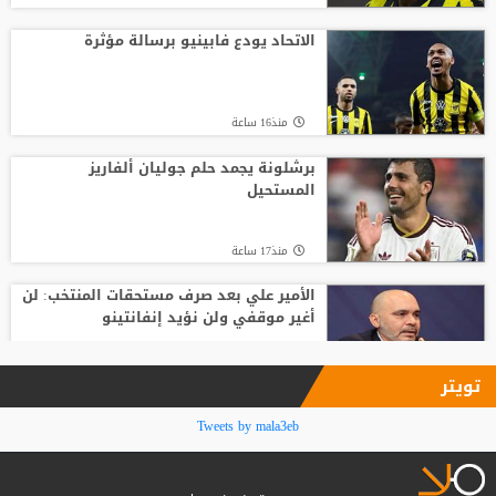
قبل أن يلمس الكرة.. بالأرقام طرابزون يحصد
ثمار التعاقد مع محمد صلاح
الاتحاد يودع فابينيو برسالة مؤثرة
منذ22 ساعة
منذ16 ساعة
أغلى لاعب في تاريخ إفريقيا.. ديوماندي يترك
معسكر لايبزيغ للانضمام لريال مدريد
برشلونة يجمد حلم جوليان ألفاريز
المستحيل
منذ20 ساعة
منذ17 ساعة
الأمير علي بعد صرف مستحقات المنتخب: لن
أغير موقفي ولن نؤيد إنفانتينو
منذ18 ساعة
تويتر
فينيسيوس جونيور يمدد عقده مع ريال
Tweets by mala3eb
مدريد حتى 2032