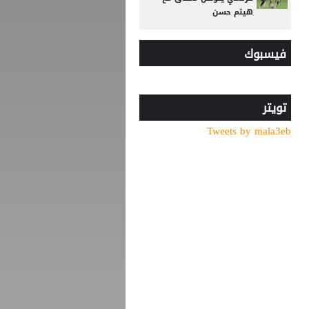
هيثم حسن
وسط صراع برشلونة وريال
فيسبوك
مدريد على ضمه.. رودري يحسم
قراره ويختار وجهته المقبلة
قبل أن يلمس الكرة.. بالأرقام
طرابزون يحصد ثمار التعاقد مع
تويتر
محمد صلاح
Tweets by mala3eb
من الأهلي السعودي
للبريميرليج.. يايسله يقود
نيوكاسل رسميًا
عرض إماراتي يشعل أزمة
بيزيرا مع الزمالك المصري
صلاح يقدم وعدا لجماهير
طرابزون سبور