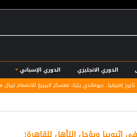
الدوري الانجليزي
الدوري الإسباني
وماندي يترك معسكر لايبزيغ للانضمام لريال مدريد
نادي
ي اثيوبيا ويؤجل التأهل للقاهرة!