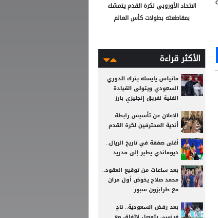
الاتحاد الأوروبي لكرة القدم يتمسّك
بمقاطعته بطولات كأس العالم
Ou
S
الأكثر قراءة
ماتياس يايسله يترك الدوري
السعودي ويتولى القيادة
الفنية لفريق إنجليزي بارز
الإعلان عن تأسيس رابطة
أندية المحترفين لكرة القدم
أغلى صفقة في تاريخ الريال..
ديوماندي يطير إلى مدريد
بعد ساعات من توقيع العقود..
محمد صلاح يخوض أول مران
مع طرابزون سبور
بعد رفض السعودية.. نادٍ
فرنسي يتوصل لاتفاق مع