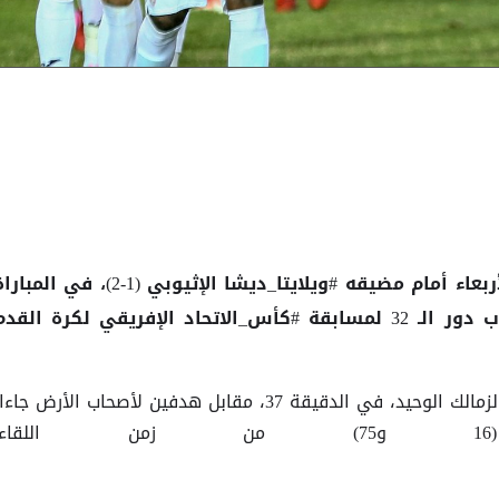
سقط فريق #الزمالك المصري الأربعاء أمام مضيقه #ويلايتا_ديشا الإثيوبي (1-2)، في المب
التي جرت بينهما في إطار ذهاب دور الـ 32 لمسابقة #كأس_الاتحاد الإفريقي لكرة القد
وسجل المصري #عماد_فتحي هدف الزمالك الوحيد، في الدقيقة 37، مقابل هدفين لأصحاب الأرض جاء