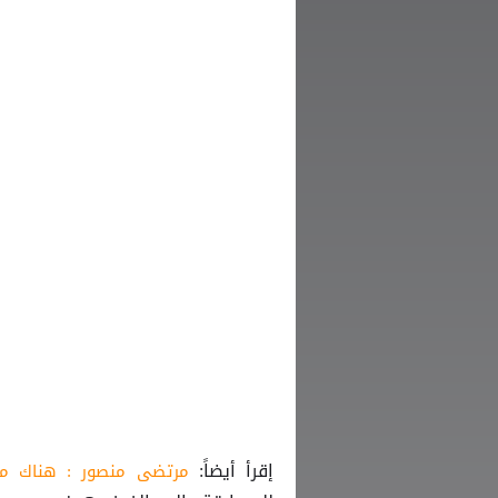
إقرأ أيضاً:
مرتضى منصور : هناك مؤا