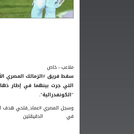
ملاعب - خاص
"الكونفدرالية".
في الدقيقتين (16 و75) من زمن اللقاء.