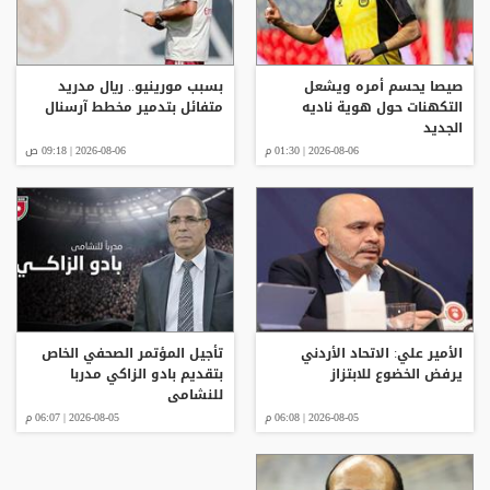
صيصا يحسم أمره ويشعل
بسبب مورينيو.. ريال مدريد
التكهنات حول هوية ناديه
متفائل بتدمير مخطط آرسنال
الجديد
2026-08-06 | 01:30 م
2026-08-06 | 09:18 ص
الأمير علي: الاتحاد الأردني
تأجيل المؤتمر الصحفي الخاص
يرفض الخضوع للابتزاز
بتقديم بادو الزاكي مدربا
للنشامى
2026-08-05 | 06:08 م
2026-08-05 | 06:07 م