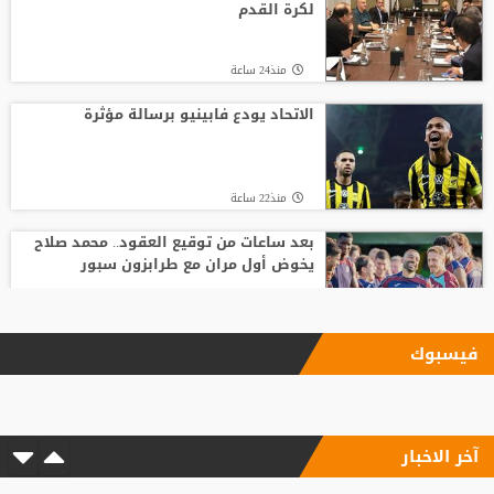
لكرة القدم
منذ24 ساعة
الاتحاد يودع فابينيو برسالة مؤثرة
منذ22 ساعة
بعد ساعات من توقيع العقود.. محمد صلاح
يخوض أول مران مع طرابزون سبور
منذ24 ساعة
فيسبوك
بعد اقترابه من ليفركوزن.. هل يشارك ديابي
مع الاتحاد في قمة الجزيرة؟
آخر الاخبار
منذ22 ساعة