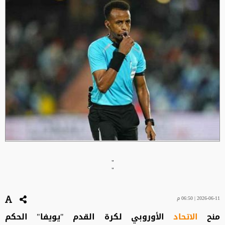
"
"
2026-06-11 | 06:50 م
منح
الاتحاد
الأوروبي لكرة القدم "يويفا" الحكم