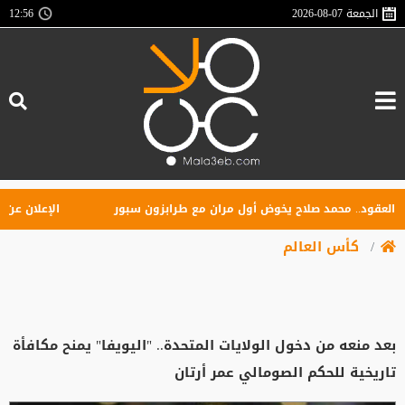
الجمعة
2026-08-07
12:56
ود.. محمد صلاح يخوض أول مران مع طرابزون سبور
الإعلان عن تأسيس
كأس العالم
بعد منعه من دخول الولايات المتحدة.. "اليويفا" يمنح مكافأة
تاريخية للحكم الصومالي عمر أرتان