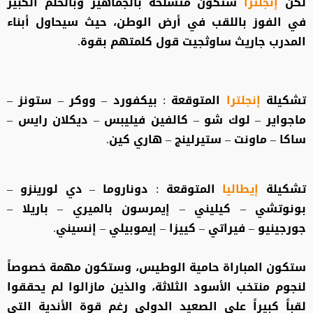
لكن
إنجلترا
ستكون متسلحة بالجماهير وبالحلم الكبير
في الفوز باللقب في أرض الوطن، حيث سيحاول أبناء
المدرب جاريث ساوثجيت قول كلمتهم بقوة.
تشكيلة
إنجلترا
المتوقعة : بيكفورد – ووكر – ستونز –
ماجواير – لوك شو – كالفين فيليبس – ديكلان رايس –
ساكا – ماونت – ستيرلينج – هاري كين.
تشكيلة
إيطاليا
المتوقعة : دوناروما – دي لورينزو –
بونوتشي – كيليني – إيمرسون بالميري – باريلا –
جورجينيو – فيراتي – كييزا – إيموبيلي – إنسيني.
ستكون المباراة حامية الوطيس، وستكون مهمة خصوصاً
لنجوم منتخب الأسود الثلاثة، والذين مازالوا لم يحققوا
لقباً كبيراً على الصعيد الدولي رغم قوة الأندية التي