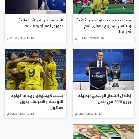
منتخب مصر يتخطى بنين بثلاثية
الكشف عن الجوائز المالية
ويتأهل إلى ربع نهائي أمم
لدوري أمم أوروبا 2027
أفريقيا
2026-01-06 | 04:15 ص
2025-12-13 | 07:38 م
إطلاق الشعار الرسمي لبطولة
بسبب كوسوفو..رومانيا تواجه
يورو 2028 في لندن
البوسنة والهرسك بدون
جمهور
2025-11-13 | 03:57 م
2025-02-13 | 06:20 م