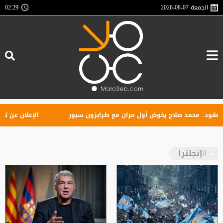
الجمعة
2026-08-07
02:29
قود.. محمد صلاح يخوض أول مران مع طرابزون سبور
الإعلان عن تأسيس
#إنجلترا