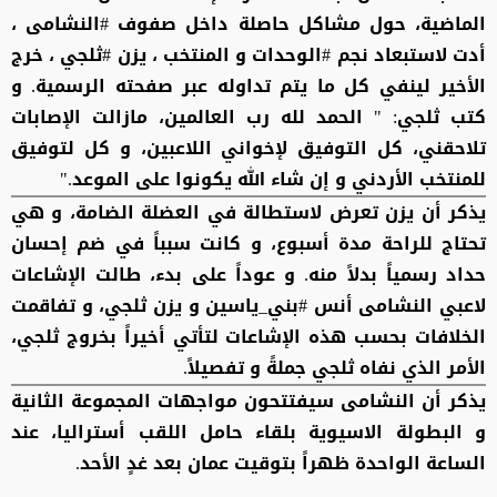
الماضية، حول مشاكل حاصلة داخل صفوف #النشامى ،
أدت لاستبعاد نجم #الوحدات و المنتخب ، يزن #ثلجي ، خرج
الأخير لينفي كل ما يتم تداوله عبر صفحته الرسمية. و
كتب ثلجي: " الحمد لله رب العالمين، مازالت الإصابات
تلاحقني، كل التوفيق لإخواني اللاعبين، و كل لتوفيق
للمنتخب الأردني و إن شاء الله يكونوا على الموعد."
يذكر أن يزن تعرض لاستطالة في العضلة الضامة، و هي
تحتاج للراحة مدة أسبوع، و كانت سبباً في ضم إحسان
حداد رسمياً بدلاً منه. و عوداً على بدء، طالت الإشاعات
لاعبي النشامى أنس #بني_ياسين و يزن ثلجي، و تفاقمت
الخلافات بحسب هذه الإشاعات لتأتي أخيراً بخروج ثلجي،
الأمر الذي نفاه ثلجي جملةً و تفصيلاً.
يذكر أن النشامى سيفتتحون مواجهات المجموعة الثانية
و البطولة الاسيوية بلقاء حامل اللقب أستراليا، عند
الساعة الواحدة ظهراً بتوقيت عمان بعد غدٍ الأحد.