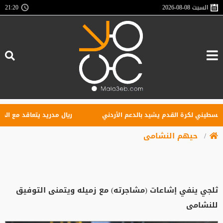
السبت
2026-08-08
21:20
سطيني لكرة القدم يشيد بالدعم الأردني
ريال مدريد يتعاقد مع الجناح ا
حيهم النشامى
ثلجي ينفي إشاعات (مشاجرته) مع زميله ويتمنى التوفيق
للنشامى