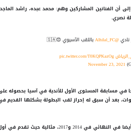
ى أن الفنانين المشاركين وهم: محمد عبده، راشد الماجد،
ة نصري.
 نادي
باللقب الآسيوي 😍🇸🇦
@Alhilal_FC
pic.twitter.com/T0KQPKazOg
November 23, 2021
يجا في مسابقة المستوى الأول للأندية في آسيا بحصوله على
نوات، بعد أن سبق له إحراز لقب البطولة بشكلها القديم في
وكانت بداية الهلال، الذي خسر أيضا في النهائي في 2014 و2017، مثالية حيث تقدم في أ