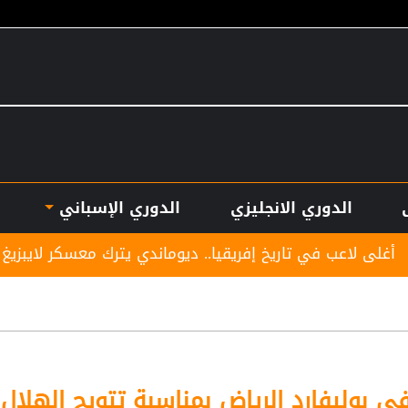
الدوري الانجليزي
الدوري الإسباني
ريخ إفريقيا.. ديوماندي يترك معسكر لايبزيغ للانضمام لريال مد
 بوليفارد الرياض بمناسبة تتويج الهلال