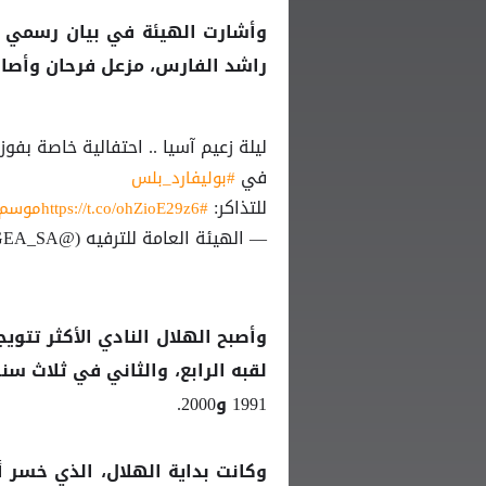
وأشارت الهيئة في بيان رسمي إل
راشد الفارس، مزعل فرحان وأصال
ليلة زعيم آسيا .. احتفالية خاصة بفوز
في
#بوليفارد_بلس
للتذاكر:
#موسم_الرياض
https://t.co/ohZioE29z6
— الهيئة العامة للترفيه (@GEA_SA)
وأصبح الهلال النادي الأكثر تتو
لقبه الرابع، والثاني في ثلاث س
1991 و2000.