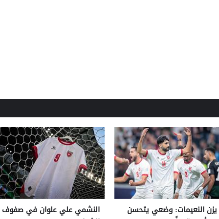
يزن النعيمات: وضعي يتحسن
النشمي علي علوان في صفوف