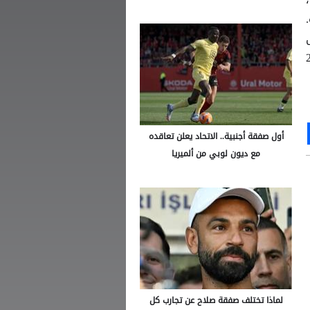
راة.
ى
ما توقف رصيد أورلاندو سيتي عند 22
Ou
S
أول صفقة أجنبية.. الاتحاد يعلن تعاقده
مع ديون لوبي من ألميريا
لماذا تختلف صفقة صلاح عن تجارب كل