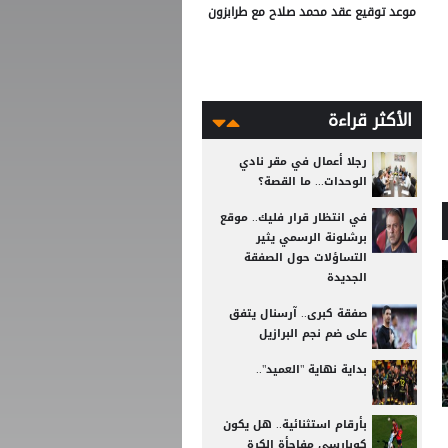
موعد توقيع عقد محمد صلاح مع طرابزون
الأكثر قراءة
رجلا أعمال في مقر نادي
الوحدات... ما القصة؟
في انتظار قرار فليك.. موقع
برشلونة الرسمي يثير
التساؤلات حول الصفقة
الجديدة
صفقة كبرى.. آرسنال يتفق
على ضم نجم البرازيل
بداية نهاية "العميد"..
بأرقام استثنائية.. هل يكون
كوبارسي مفاجأة الكرة