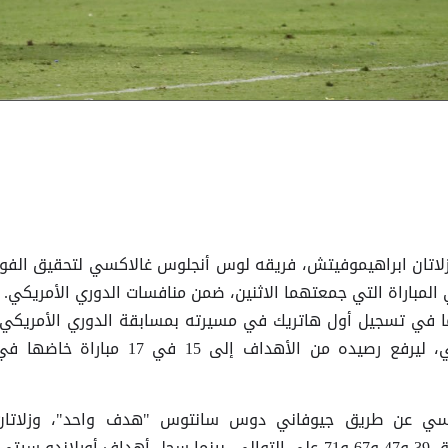
زلاتان ابراهيموفيتش، فريقه لوس أنجلوس غالاكسي لتحقيق الفوز
رلاندو سيتي بنتيجة 4 – 3، في المباراة التي جمعتهما الاثنين، ضمن منافسات الدوري الأمريكي
إبراهيموفيتش صاحب الـ36 عاما في تسجيل أول هاتريك في مسيرته بمسابقة الدوري الأمريكي
وجاء ذلك في شباك أورلاندو سيتي، ليرفع رصيده من الأهداف إلى 15 في 17 مباراة خاضها
سي عن طريق جيوفاني دوس سانتوس "هدف واحد"، وزلاتان
إبراهيموفيتش "هاتريك"، في الدقائق 39 و47 و67 و71 على التوالي، بينما سجل أهداف أورلاندو سيتي