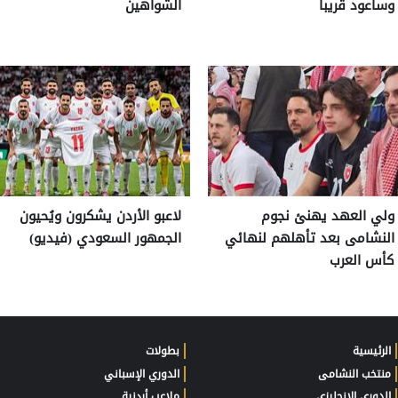
وسأعود قريباً
الشواهين
ولي العهد يهنئ نجوم
لاعبو الأردن يشكرون ويُحيون
النشامى بعد تأهلهم لنهائي
الجمهور السعودي (فيديو)
كأس العرب
الرئيسية
بطولات
منتخب النشامى
الدوري الإسباني
الدوري الانجليزي
ملاعب أردنية