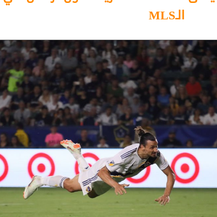
الـMLS