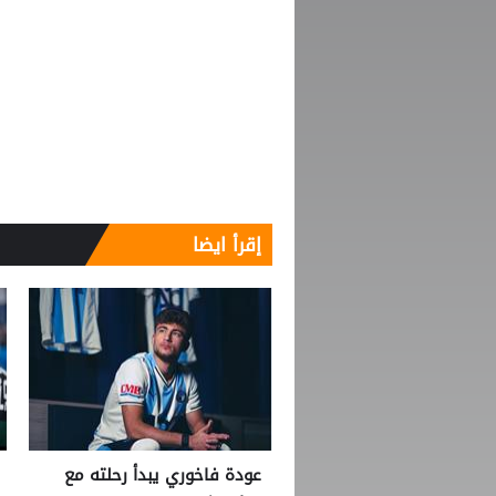
إقرأ ايضا
عودة فاخوري يبدأ رحلته مع