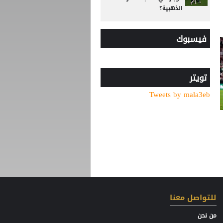
الذهبية؟
رد صادم من نجم ريال مدريد
فيسبوك
على عرض سعودي !!
قنبلة في ميركاتو الهلال..
عرض رسمي يُربك حسابات
مالكوم!
تويتر
من الأهلي السعودي
Tweets by mala3eb
للبريميرليج.. يايسله يقود
نيوكاسل رسميًا
"اليويفا" يدخل تعديلات جذرية
على لائحة إيقاف اللاعبين
بسبب تراكم الإنذارات
كشف سر تأجيل مؤتمر
الزاكي.. هل يتكرر سيناريو
عموتة؟
للتواصل معنا
من نحن