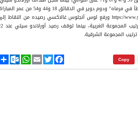
كريستيان هيجيتا ومايكل سياتي "خطأ في مرماه" ودوم دوير في الدقائق 18 و44 و54 من عمر المبا
https://www.youtube.com/watch?v=8dsmnX6xwDo ورفع لوس أنجلوس غالاكسي رصيده من النقاط إل
35، في المركز الثالث على جدول ترتيب المجموعة الغربية، بين
رتيب المجموعة الشرقية.
tlook.com
hare
WhatsApp
Email
Twitter
Facebook
Copy