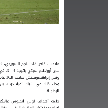
ملاعب - خاص قاد النجم السويدي، #
على أو
ونجح 
البطولة.
جاءت أهداف لوس أنجلوس غالاك