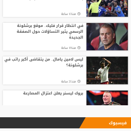
منذ13 ساعة
في انتظار قرار فليك.. موقع برشلونة
الرسمي يثير التساؤلات حول الصفقة
الجديدة
منذ19 ساعة
ليس لامين يامال.. من يتقاضى أكبر راتب في
برشلونة؟
منذ21 ساعة
بروك ليسنر يعلن اعتزال المصارعة
منذ10 ساعة
فيسبوك
بأرقام استثنائية.. هل يكون كوبارسي