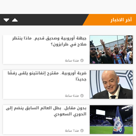
مفاجأة الكرة الذهبية؟
آخر الاخبار
منذ9 ساعة
6 أسئلة محورية تنتظر بادو الزاكي مع منتخب
الأردن
جبهة أوروبية وصديق قديم.. ماذا ينتظر
صلاح في طرابزون؟
منذ15 ساعة
منذ6 ساعة
بعد حسم صفقة صلاح.. طرابزون سبور يكثف
ضغطه لضم نجم الهلال
ضربة أوروبية.. مقترح إنفانتينو يلقى رفضًا
جديدًا
منذ14 ساعة
منذ6 ساعة
من الأهلي السعودي للبريميرليج.. يايسله
يقود نيوكاسل رسميًا
بدون مقابل.. بطل العالم السابق ينضم إلى
الدوري السعودي
منذ7 ساعة
منذ7 ساعة