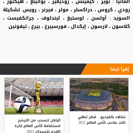
ألمانيا : نوير ، كيميتش ، روديغير ، بواتينغ ، هيكتور ،
رودي ، كروس ، دراكسلر ، مولر ، فيرنر ، رويس. ‏تشكيلة
السويد : أولسن ، لوستيغ ، ليندلوف ، جرانكفيست ،
كلاسون ، لارسون ، إيكدال ، فورسبيرغ ، بيرغ ، تيفونين.
إقرأ ايضا
شاهد بالفيديو .. قطر تنهي
اليابان تنسحب من الترشح
ثالث ملاعب كأس العالم 2022
لاستضافة كأس العالم لكرة
القدم للسيدات 2023