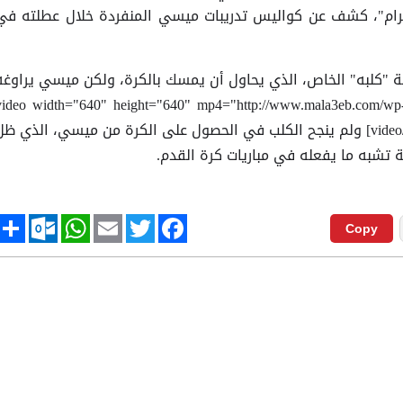
ام"، كشف عن كواليس تدريبات ميسي المنفردة خلال عطلته في
ة "كلبه" الخاص، الذي يحاول أن يمسك بالكرة، ولكن ميسي يراوغه
استمرار، حتى لا يأخذ الكرة منه. [video width="640" height="640" mp4="http://www.mala3eb.com/wp
content/uploads/2018/07/messi.mp4"][/video] ولم ينجح الكلب في الحصول على الكرة من ميسي، الذي ظ
تشبه ما يفعله في مباريات كرة القدم.
tlook.com
hare
WhatsApp
Email
Twitter
Facebook
Copy