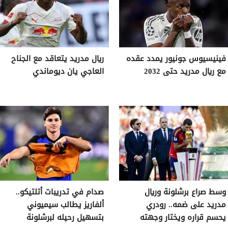
فينيسيوس جونيور يمدد عقده
ريال مدريد يتعاقد مع الجناح
مع ريال مدريد حتى 2032
العاجي يان ديوماندي
وسط صراع برشلونة وريال
صدام في تدريبات أتلتيكو..
مدريد على ضمه.. رودري
ألفاريز يطالب سيميوني
يحسم قراره ويختار وجهته
بتسهيل رحيله لبرشلونة