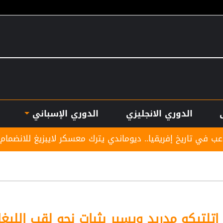
الدوري الانجليزي
الدوري الإسباني
يقيا.. ديوماندي يترك معسكر لايبزيغ للانضمام لريال مدريد
اتلتيكو مدريد ويسير بثبات نحو لقب الليغا