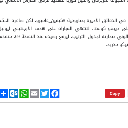
الخجولة لغريزمان وانخيل كوريا لتهديد مرمى الحارس الألماني تير
ل في الدقائق الأخيرة بصاروخية #كيفين_غاميرو، لكن صافرة الحكم
 دييغو كوستا، لتنتهي المباراة على هدف الأرجنتيني ليونيل
ميسي. وبهذا الفوز، عزز النادي الكتالوني صدارته لجدول الترتيب، ليرفع رصيده عند النقطة 9
tlook.com
hare
WhatsApp
Email
Twitter
Facebook
Copy