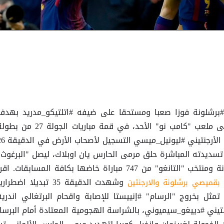
#برشلونة فوزا صعبا ومستحقا على ضيفه #اتلتيكو_مدريد بهدف
نظيف، في اللقاء الذي جمعهما على ملعب "كامب نو" الأحد، في قمة مباريات الجولة 27 من
الدوري الاسباني لكرة القدم. وافتتح الأرجنتيني #ليونيل_ميسي 
سديدته المباشرة حلق مرمى الحارس يان اوبلاك، ليصل "البرغوث"
إلى هدفه رقم 600 بقميصي برشلونة ومنتخب "التانغو" من 747 مباراة خاضها بكافة المسابقات. اق
وشهدت الدقيقة 35 تبديلا اضطراري
تمثل بخروج "الرسام" #إنييستا للإصابة واقحام البرتغالي اندريه
نتيني #دييغو_سيميوني، بالشراسة الهجومية المعتادة أمام البرسا،