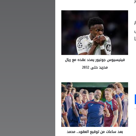
6، متقدما
فينيسيوس جونيور يمدد عقده مع ريال
مدريد حتى 2032
Ou
S
بعد ساعات من توقيع العقود.. محمد