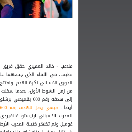
ملاعب - خالد العميري حقق فريق 
من زمن الشوط الأول، بعدما سكنت ت
أيضا :
ميسي يصل للهدف رقم 600 بقميصي برشلونة والارجنتين
للمدرب الاسباني ارنيستو فالفيردي 
غوميز. ولم تظهر كتيبة المدرب الأرج