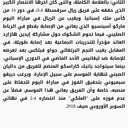
الثاني) بالعلامة الكاملة، والتى كان آخرها الانتصار الكبير
الذى حققه على فريق ريال سرقسطة 4-0، في دور 16 من
كأس ملك إسبانيا. ويغيب عن الريال في مباراة اليوم
ماركو أسينسيو الذي يعاني من الإصابة بقطع في الرباط
الصليبي، فيما تحوم الشكوك حول مشاركة إيدين هازارد
العائد مؤخراً للتدريبات الجماعية بعد إصابة طويلة، في
المقابل يغيب النجم البرتغالي جواو فيلكس بعد تعرضه
للإصابة ضد ليغانيس الأحد الماضي في الدوري الإسباني،
بينما سيتواجد يانيك كاراسكو المنضم للفريق من داليان
الصيني لنهاية الموسم على سبيل الإعارة. ويرغب دييغو
سيميوني بتحقيق الفوز في مباراة اليوم للحفاظ على
منصبه، خاصة وأن الفريق يعاني هذا الموسم، فضلاً عن
عدم فوزه على "الملكي" منذ انتصاره 4-2 في نهائي
السوبر الأوروبي صيف 2018.