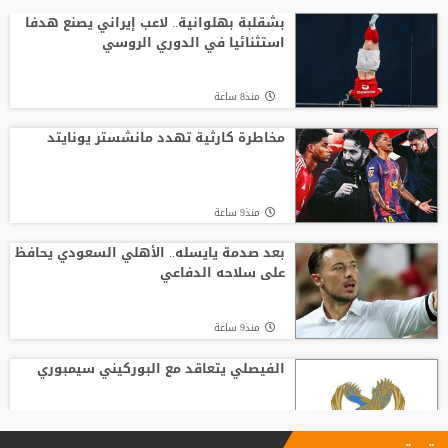
مبكرًا برسالة نارية
بشقلبة بهلوانية.. لاعب إيراني يصنع هدفا
استثنائيا في الدوري الروسي
منذ23 ساعة
منذ8 ساعة
ألكسندروفا تطيح بسابالينكا من بطولة
تورنتو
مخاطرة كارثية تهدد مانشستر يونايتد
منذ16 ساعة
منذ9 ساعة
الأميرة آية بنت فيصل تتسلم جائزة التقدير
من الاتحاد الآسيوي للكرة الطائرة
بعد صدمة يايسله.. الأهلي السعودي يحافظ
على سلاحه الدفاعي
منذ12 ساعة
منذ9 ساعة
الفيصلي يتعاقد مع البوركيني سيمبوري
منذ10 ساعة