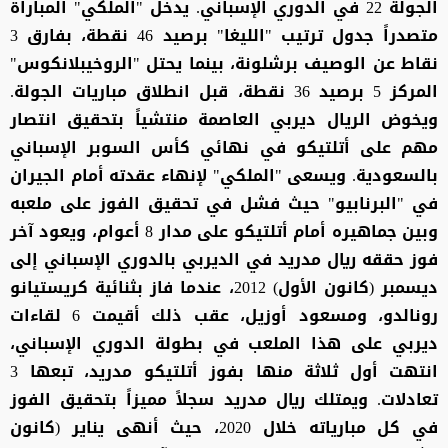
الجولة 22 في الدوري الإسباني. يدخل "الملكي" المباراة
متصدراً جدول ترتيب "الليغا" برصيد 46 نقطة، بفارق 3
نقاط عن الوصيف برشلونة، بينما يحتل "الروخيبلانكوس"
المركز 5 برصيد 36 نقطة، قبل انطلاق مباريات الجولة.
ويخوض الريال ديربي العاصمة منتشياً بتحقيق انتصار
مهم على أتلتيكو في نهائي كأس السوبر الإسباني
بالسعودية. ويسعى "الملكي" لإنهاء عقدته أمام الجيران
في "البرنابيو" حيث فشل في تحقيق الفوز على ملعبه
وبين جماهيره أمام أتلتيكو على مدار 8 أعوام، ويعود آخر
فوز حققه ريال مدريد في الديربي بالدوري الإسباني إلى
ديسمبر (كانون الأول) 2012، عندما فاز بثنائية كريستيانو
رونالدو، ومسعود أوزيل، عقب ذلك أقيمت 6 لقاءات
ديربي على هذا الملعب في بطولة الدوري الإسباني،
انتهت أول ثلاثة منها بفوز أتلتيكو مدريد، تبعها 3
تعادلات. ويمتلك ريال مدريد سجلاً مميزاً بتحقيق الفوز
في كل مبارياته خلال 2020، حيث أنهى يناير (كانون