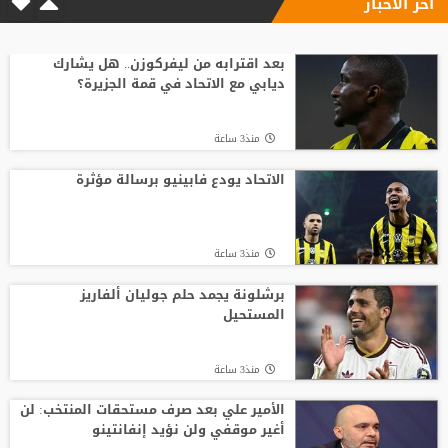
آخر الاخبار
وسط صراع برشلونة وريال مدريد على ضمه..
رودري يحسم قراره ويختار وجهته المقبلة
بعد اقترابه من ليفركوزن.. هل يشارك
ديابي مع الاتحاد في قمة الجزيرة؟
منذ7 ساعة
منذ3 ساعة
تصريح رسمي يعقد مهمة برشلونة في
صفقة المستقبل
الاتحاد يودع فابينيو برسالة مؤثرة
منذ14 ساعة
منذ3 ساعة
صدام في تدريبات أتلتيكو.. ألفاريز يطالب
سيميوني بتسهيل رحيله لبرشلونة
برشلونة يجمد حلم جوليان ألفاريز
المستحيل
منذ13 ساعة
منذ3 ساعة
الأمير علي بعد صرف مستحقات المنتخب: لن
أغير موقفي ولن نؤيد إنفانتينو