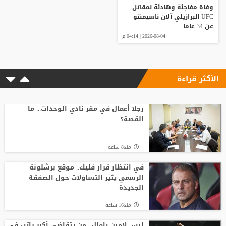
وفاة مفاجئة وهادئة لمقاتل
UFC البرازيلي آلان ناسيمنتو
عن 34 عاما
2026-08-04 | 04:14 م
الأكثر قراءة
رجلا أعمال في مقر نادي الوحدات... ما
القصة؟
منذ8 ساعة
في انتظار قرار فليك.. موقع برشلونة
الرسمي يثير التساؤلات حول الصفقة
الجديدة
منذ16 ساعة
ليس لامين يامال.. من يتقاضى أكبر راتب في