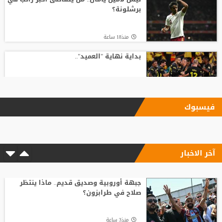
برشلونة؟
منذ18 ساعة
بداية نهاية "العميد"..
منذ16 ساعة
فيسبوك
بأرقام استثنائية.. هل يكون كوبارسي
مفاجأة الكرة الذهبية؟
آخر الاخبار
منذ7 ساعة
رد صادم من نجم ريال مدريد على عرض
سعودي !!
جبهة أوروبية وصديق قديم.. ماذا ينتظر
صلاح في طرابزون؟
منذ14 ساعة
منذ3 ساعة