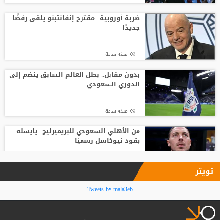
قنبلة في ميركاتو الهلال.. عرض رسمي يُربك
حسابات مالكوم!
ضربة أوروبية.. مقترح إنفانتينو يلقى رفضًا
جديدًا
منذ17 ساعة
منذ4 ساعة
جبهة أوروبية وصديق قديم.. ماذا ينتظر
صلاح في طرابزون؟
بدون مقابل.. بطل العالم السابق ينضم إلى
الدوري السعودي
منذ3 ساعة
منذ4 ساعة
من الأهلي السعودي للبريميرليج.. يايسله
يقود نيوكاسل رسميًا
منذ4 ساعة
تويتر
أول صفقة أجنبية.. الاتحاد يعلن تعاقده مع
Tweets by mala3eb
ديون لوبي من ألميريا