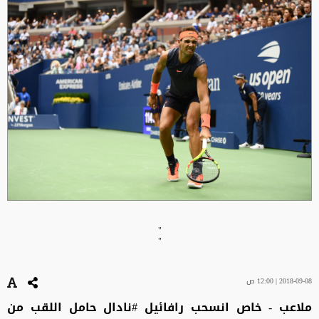
"
"
2018-09-08 | 12:00 ص
ملاعب - خاص انسحب رافائيل #نادال حامل اللقب من