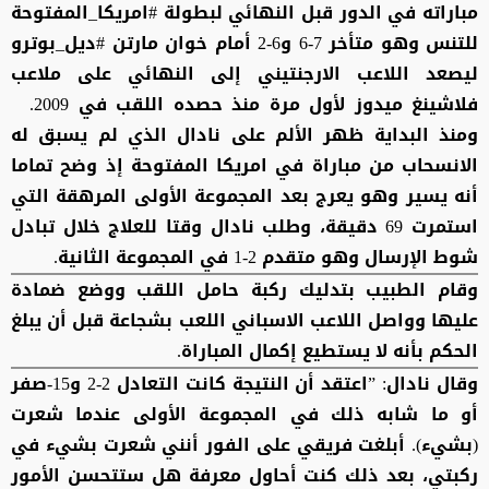
مباراته في الدور قبل النهائي لبطولة #امريكا_المفتوحة
للتنس وهو متأخر 7-6 و6-2 أمام خوان مارتن #ديل_بوترو
ليصعد اللاعب الارجنتيني إلى النهائي على ملاعب
فلاشينغ ميدوز لأول مرة منذ حصده اللقب في 2009.
ومنذ البداية ظهر الألم على نادال الذي لم يسبق له
الانسحاب من مباراة في امريكا المفتوحة إذ وضح تماما
أنه يسير وهو يعرج بعد المجموعة الأولى المرهقة التي
استمرت 69 دقيقة، وطلب نادال وقتا للعلاج خلال تبادل
شوط الإرسال وهو متقدم 2-1 في المجموعة الثانية.
وقام الطبيب بتدليك ركبة حامل اللقب ووضع ضمادة
عليها وواصل اللاعب الاسباني اللعب بشجاعة قبل أن يبلغ
الحكم بأنه لا يستطيع إكمال المباراة.
وقال نادال: ”اعتقد أن النتيجة كانت التعادل 2-2 و15-صفر
أو ما شابه ذلك في المجموعة الأولى عندما شعرت
(بشيء). أبلغت فريقي على الفور أنني شعرت بشيء في
ركبتي، بعد ذلك كنت أحاول معرفة هل ستتحسن الأمور