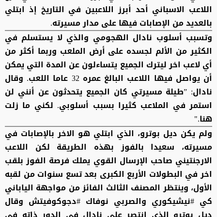
اللاعب الاسباني أحد أبرز اللاعبين في التاريخ إذ ابتلي
بالعديد من الإصابات فيها على مدار مسيرته.
وتسبب أسلوب نادال الهجومي والذي لا يستسلم في
الكثير من الألم لجسده على أرض الملعب وربما أكثر من
أي لاعب اخر ليترك الجميع يتساءلون عن المدة التي يمكن
أن يواصل فيها اللاعب البالغ عمره 32 عاما اللعب. وقال
نادال: ”طيلة مسيرتي كان الجميع يتحدثون عن أنني لن
استمر في الملاعب كثيرا بسبب أسلوبي. لكني ما زلت
هنا."
ولم يكن ديل بوترو، الذي ابتلي هو الاخر بالإصابات في
مسيرته، سعيدا بالفوز بهذه الطريقة لكن اللاعب
الارجنتيني صاحب الإرسال القوي يملك فرصة الفوز بلقب
اخر في البطولات الأربع الكبرى بعد تسع سنوات من لقبه
الأول، وينتظر المصنف الثالث الفائز من مواجهة الياباني
كي #نيشيكوري والصربي نوفاك #دجوكوفيتش وقال
ديل بوترو الذي انتصر على نادال في الدور ذاته في