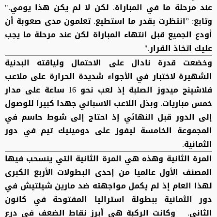
عند مرحلة ما في المباراة. لكن لا لم يكن هذا يومي."
وتابع: ”انتظرت بقدر ما استطيع. تعلمون مدى صعوبة أن
أودع الجميع قبل انتهاء المباراة لكن عند مرحلة ما يجب
عليك اتخاذ القرار."
وخضعت قدرة نادال على الاحتمال ولياقته البدنية
الشهيرة لاختبار في الأجواء شديدة الحرارة على ملاعب
فلاشينج ميدوز الصلبة إذ لعب نحو 16 ساعة على مدار
خمس مباريات. وبذل اللاعب الاسباني جهدا كبيرا للوصول
إلى الدور قبل النهائي إذ احتاج إلى شوط حاسم في
المجموعة الخامسة ليفوز على دومينيك تيم في دور
الثمانية.
المرة الثانية
وهذه هي المرة الثانية التي ينسحب فيها
المصنف الأول عالميا من إحدى البطولات الأربع الكبرى
لهذا العام إذ لم يكمل مواجهته ضد مارين شيلتيش في
دور الثمانية ببطولة استراليا المفتوحة في كانون
الثاني. وكانت الركبة هي أبرز نقاط الضعف في درع