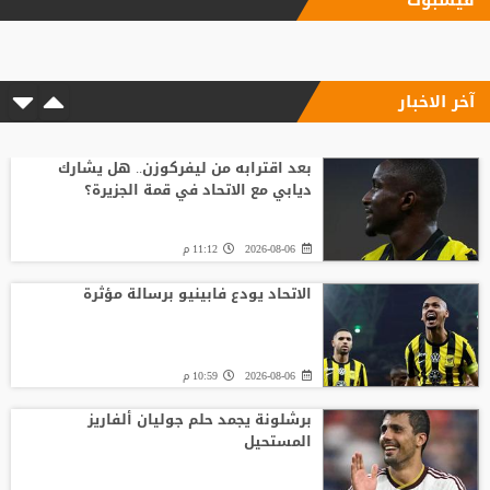
فيسبوك
آخر الاخبار
بعد اقترابه من ليفركوزن.. هل يشارك
ديابي مع الاتحاد في قمة الجزيرة؟
2026-08-06
11:12 م
الاتحاد يودع فابينيو برسالة مؤثرة
2026-08-06
10:59 م
برشلونة يجمد حلم جوليان ألفاريز
المستحيل