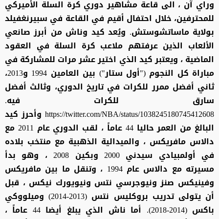
وراي آن ، الى قاعة مشاهير دوري كرة السلة الأميركي
للمحترفين، خلال احتفال أقيم في القاعة في سبيرنغفيلد
بولاية ماساتشوستش. ويُعد كيد وناش من أبرز صانعي
الألعاب الذين عرفتهم ملاعب كرة السلة في العقود
الماضية ، ويعتبر كيد الذي اختير عشر مرات للمشاركة في
مباراة كل النجوم ("أول ستار") بين العامين 1994 و2013،
ثاني أفضل ممرر للكرات في تاريخ الدوري، وثالث أفضل
سارق للكرات فيه.
https://twitter.com/NBA/status/1038245180745412608 وأحرز كيد
البالغ من العمر حاليا 44 عاماً ، لقب الدوري عام 2011 مع
دالاس مافريكس ، والميدالية الذهبية مع منتخب بلاده
في أولمبيادي سيدني 2000 وبكين 2008 ، وهو بدأ
مسيرته مع دالاس عام 1994 ، وتنقل ما بين مافريكس
وفينيكس صنز ونيوجرسي نتس ونيويورك نيكس ، قبل
أن يتولى تدريب بروكليس نتس (2013-2014) وميلووكي
باكس (2014-2018). أما ناش الذي يبلغ أيضا 44 عاماً ،