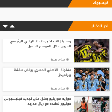
فيسبوك
ليفربول يحسم صفقة أراخو لاعب برشلونة
آخر الاخبار
منذ10 ساعة
الاتحاد الإنجليزي يقر قواعد جديدة بعد
مأساة وفاة لاعب شاب
رسمياً | الاتحاد يوقع مع الراعي الرئيسي
للفريق خلال الموسم المقبل
منذ16 ساعة
منذ 20 دقيقة
انطلاق منافسات بطولة الحسن الدولية
العاشرة للتايكواندو
مفاجأة.. الأهلي المصري يرفض صفقة
بيراميدز
منذ14 ساعة
منذ 28 دقيقة
افتتاح دورة "سبارتاكياد شعوب روسيا" 2026
في يكاترينبورغ
جوزيه مورينيو يعلق على تجديد فينيسيوس
جونيور لعقده مع ريال مدريد
منذ13 ساعة