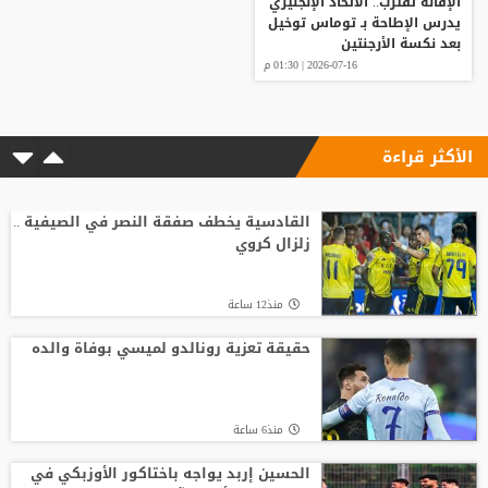
الإقالة تقترب.. الاتحاد الإنجليزي
يدرس الإطاحة بـ توماس توخيل
بعد نكسة الأرجنتين
2026-07-16 | 01:30 م
الأكثر قراءة
القادسية يخطف صفقة النصر في الصيفية ..
زلزال كروي
منذ12 ساعة
حقيقة تعزية رونالدو لميسي بوفاة والده
منذ6 ساعة
الحسين إربد يواجه باختاكور الأوزبكي في