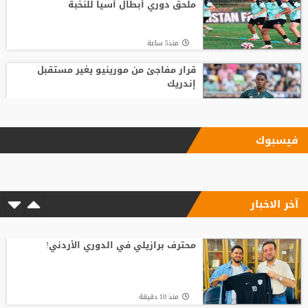
ملحق دوري أبطال آسيا للنخبة
منذ5 ساعة
قرار مفاجئ من مورينيو يغير مستقبل
إندريك
منذ 46 دقيقة
فيسبوك
المغرب ومصر يتقدمان المشهد.. "كاف"
يكشف مستضيفي البطولات القارية
آخر الاخبار
منذ7 ساعة
من اللاعب العربي الذي قدم التعازي في
وفاة والد ميسي؟
محترف برازيلي في الدوري الأردني!
منذ11 ساعة
منذ 10 دقيقة
نجم الهلال السعودي يطلب الانضمام إلى