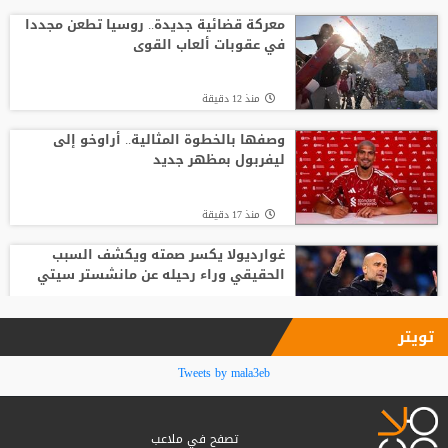
طرابزون
معركة قضائية جديدة.. روسيا تطعن مجددا
في عقوبات ألعاب القوى
منذ11 ساعة
منذ 12 دقيقة
حقيقة تعزية رونالدو لميسي بعد وفاة
والده..
وصفها بالخطوة المثالية.. أراوخو إلى
ليفربول بمظهر جديد
منذ10 ساعة
منذ 17 دقيقة
غوارديولا يكسر صمته ويكشف السبب
الحقيقي وراء رحيله عن مانشستر سيتي
منذ 20 دقيقة
تويتر
50 مليون يورو على طاولة برشلونة لبيع
Tweets by mala3eb
فيران توريس
تصفح في ملاعب
منذ 23 دقيقة