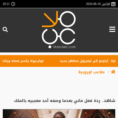
الإثنين
2026-08-10
20:21
.. أراوخو إلى ليفربول بمظهر جديد
غوارديولا يكسر صمته ويكشف ال
ملاعب اوروبية
شاهد.. ردة فعل ماني بعدما وصفه أحد معجبيه بالملك