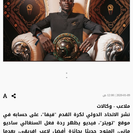
"
"
2020-01-09 | 12:00 ص
ملاعب - وكالات
نشر الاتحاد الدولي لكرة القدم "فيفا"، على حسابه في
موقع "تويتر"، فيديو يظهر ردة فعل السنغالي ساديو
ماني، المتوج حديثا بجائزة أفضل لاعب إفريقي، بعدما