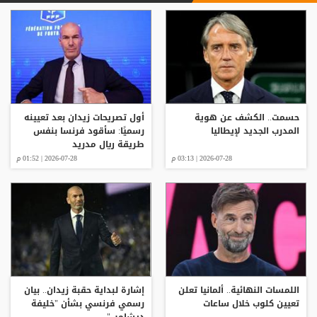
حسمت.. الكشف عن هوية
أول تصريحات زيدان بعد تعيينه
المدرب الجديد لإيطاليا
رسميًا: سأقود فرنسا بنفس
طريقة ريال مدريد
2026-07-28 | 03:13 م
2026-07-28 | 01:52 م
اللمسات النهائية.. ألمانيا تعلن
إشارة لبداية حقبة زيدان.. بيان
تعيين كلوب خلال ساعات
رسمي فرنسي بشأن "خليفة
ديشامب"