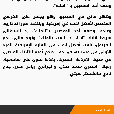
وصفه أحد المعجبين بـ "الملك".
وظهر ماني في الفيديو، وهو يجلس على الكرسي
المخصص لأفضل لاعب في إفريقيا، ويلتقط صورا تذكارية،
وعندما وصفه أحد المعجبين بـ"الملك"، رد السنغالي
سريعا قائلا: "لا لا لا.. لست بالملك". وتوج ماني، نجم
ليفربول، بلقب أفضل لاعب في القارة الإفريقية للمرة
الأولى في مسيرته، في حفل ضخم أقيم الثلاثاء الماضي،
في مدينة الغردقة المصرية، بعدما تفوق على منافسيه،
زميله المصري محمد صلاح، والجزائري رياض محرز، جناح
نادي مانشستر سيتي
إقرأ ايضا