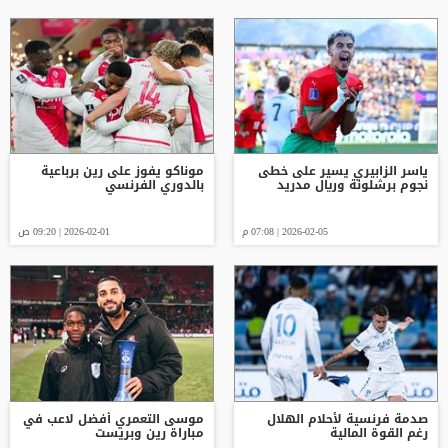
ياسر الزابيري يسير على خطى
موناكو يفوز على رين برباعية
نجوم برشلونة وريال مدريد
بالدوري الفرنسي
2026-02-05 | 07:08 م
2026-02-01 | 09:20 ص
صدمة فرنسية لأحلام الهلال
موسى التعمري أفضل لاعب في
رغم القوة المالية
مباراة رين وبريست