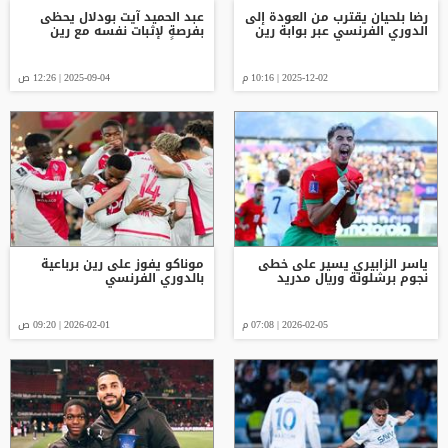
رضا بلحيان يقترب من العودة إلى
عبد الحميد آيت بودلال يحظى
الدوري الفرنسي عبر بوابة رين
بفرصةٍ لإثبات نفسه مع رين
2025-12-02 | 10:16 م
2025-09-04 | 12:26 ص
ياسر الزابيري يسير على خطى
موناكو يفوز على رين برباعية
نجوم برشلونة وريال مدريد
بالدوري الفرنسي
2026-02-05 | 07:08 م
2026-02-01 | 09:20 ص