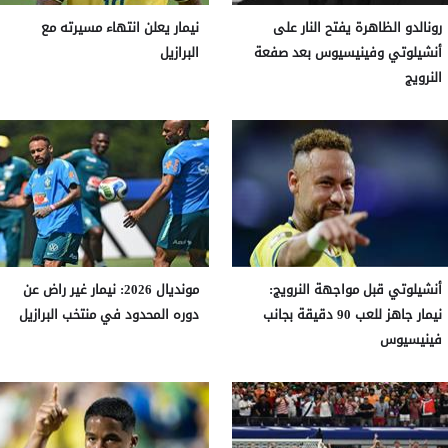
رونالدو الظاهرة يفتح النار على
نيمار يعلن انتهاء مسيرته مع
أنشيلوتي وفينيسيوس بعد صفعة
البرازيل
النرويج
أنشيلوتي قبل مواجهة النرويج:
مونديال 2026: نيمار غير راض عن
نيمار جاهز للعب 90 دقيقة بجانب
دوره المحدود في منتخب البرازيل
فينيسيوس