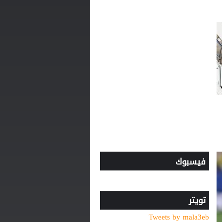
للتايكواندو
افتتاح دورة "سبارتاكياد
شعوب روسيا" 2026 في
يكاترينبورغ
الاتحاد يواصل صدارة الدوري
النسوي تحت 14
زين الدين زيدان الكولومبي ..
موهبة صاعدة تستعد لتقديم
نفسها للعالم
فيسبوك
تويتر
Tweets by mala3eb