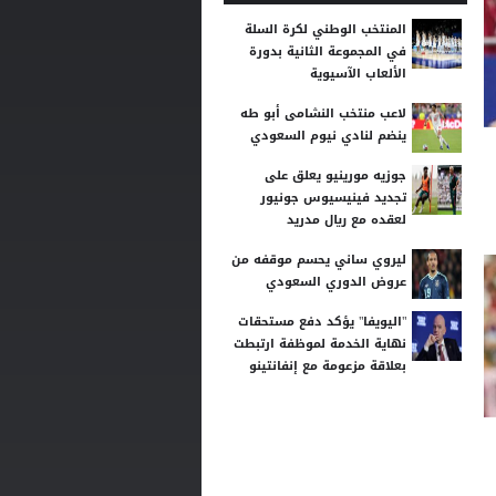
المنتخب الوطني لكرة السلة
في المجموعة الثانية بدورة
الألعاب الآسيوية
لاعب منتخب النشامى أبو طه
ينضم لنادي نيوم السعودي
جوزيه مورينيو يعلق على
تجديد فينيسيوس جونيور
لعقده مع ريال مدريد
ليروي ساني يحسم موقفه من
عروض الدوري السعودي
"اليويفا" يؤكد دفع مستحقات
نهاية الخدمة لموظفة ارتبطت
بعلاقة مزعومة مع إنفانتينو
شلباية يشعل ديربي الوحدات
والفيصلي مبكرًا برسالة نارية
انطلاق منافسات بطولة
الحسن الدولية العاشرة