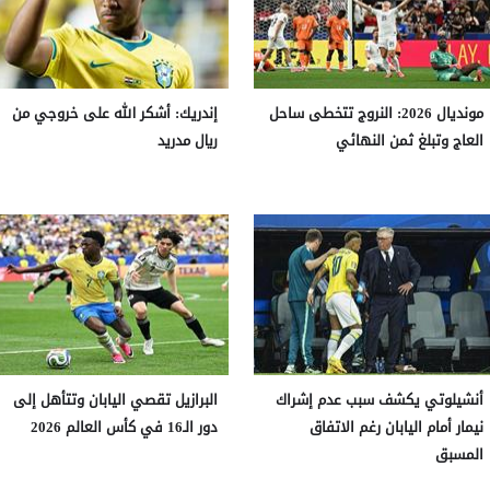
مونديال 2026: النروج تتخطى ساحل
إندريك: أشكر الله على خروجي من
العاج وتبلغ ثمن النهائي
ريال مدريد
أنشيلوتي يكشف سبب عدم إشراك
البرازيل تقصي اليابان وتتأهل إلى
نيمار أمام اليابان رغم الاتفاق
دور الـ16 في كأس العالم 2026
المسبق