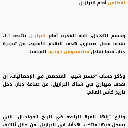
الأطلس
أمام البرازيل.
وحسم التعادل، لقاء المغرب أمام
البرازيل
بنتيجة 1-1،
بعدما سجل صيباري، هدف التقدم للأسود، من تمريرة
دياز، فيما تعادل
فينيسيوس جونيور
للسامبا.
وذكر حساب "مستر شيب" المتخصص في الإحصائيات، أن
هدف صيباري في شباك البرازيل، من صناعة دياز، دخل
تاريخ كأس العالم.
وتابع "إنها المرة الرابعة في تاريخ المونديال، التي
يسجل فيها منتخب، هدفًا، في البرازيل، من خلال ثنائية،