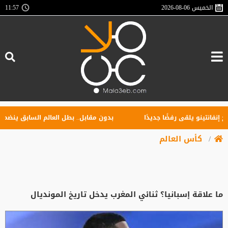
الخميس
2026-08-06
11:57
نتينو يلقى رفضًا جديدًا
بدون مقابل.. بطل العالم السابق ينضم إلى ا
كأس العالم
ما علاقة إسبانيا؟ ثنائي المغرب يدخل تاريخ المونديال