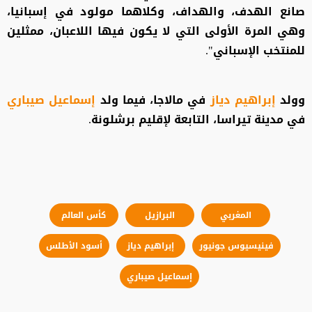
صانع الهدف، والهداف، وكلاهما مولود في إسبانيا،
وهي المرة الأولى التي لا يكون فيها اللاعبان، ممثلين
للمنتخب الإسباني".
وولد
إبراهيم دياز
في مالاجا، فيما ولد
إسماعيل صيباري
في مدينة تيراسا، التابعة لإقليم برشلونة.
المغربي
البرازيل
كأس العالم
فينيسيوس جونيور
إبراهيم دياز
أسود الأطلس
إسماعيل صيباري