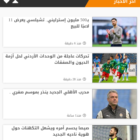
آخر الاخبار
لويس فيغو يطالب برحيل إنفانتينو ويصفه
بـ"المخادع"
بـ500 مليون إسترليني.. تشيلسي يعرض 11
لاعبًا للبيع
منذ21 ساعة
منذ 6 دقيقة
بعد حسم صفقة صلاح.. طرابزون سبور يكثف
ضغطه لضم نجم الهلال
تحركات عاجلة من الوحدات الأردني لحل أزمة
الديون والصفقات
منذ23 ساعة
منذ 28 دقيقة
الصاعقة تضرب الملعب مباشرة.. وفاة لاعب
شاب أمام أعين الجماهير
مدرب الأهلي الجديد ينذر بموسم صفري ..
منذ21 ساعة
منذ1 ساعة
صيصا يحسم أمره ويشعل التكهنات حول
هوية ناديه الجديد