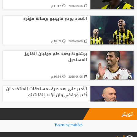
2026-08-06
11:12 م
الاتحاد يودع فابينيو برسالة مؤثرة
2026-08-06
10:59 م
برشلونة يجمد حلم جوليان ألفاريز
المستحيل
2026-08-06
10:54 م
الأمير علي بعد صرف مستحقات المنتخب: لن
أغير موقفي ولن نؤيد إنفانتينو
2026-08-06
09:33 م
تويتر
فينيسيوس جونيور يمدد عقده مع ريال
Tweets by mala3eb
مدريد حتى 2032