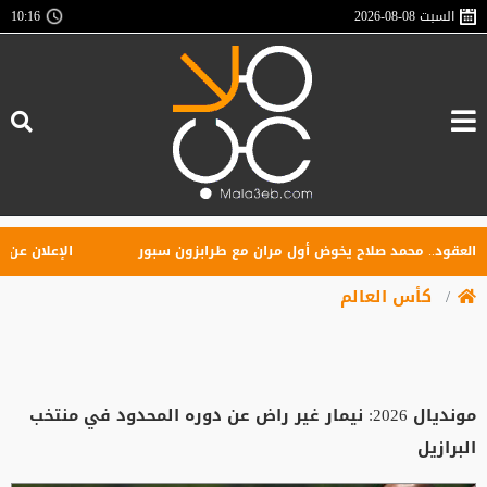
السبت
2026-08-08
10:16
قود.. محمد صلاح يخوض أول مران مع طرابزون سبور
الإعلان عن تأسيس
كأس العالم
مونديال 2026: نيمار غير راض عن دوره المحدود في منتخب
البرازيل