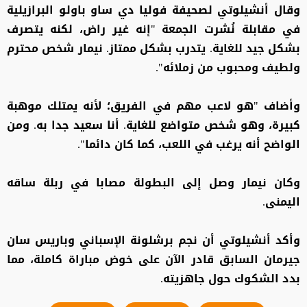
وقال أنشيلوتي لصحيفة فوليا دي ساو باولو البرازيلية
في مقابلة نُشرت الجمعة "إنه غير راض، لكنه يتصرف
بشكل جيد للغاية. يتدرب بشكل ممتاز. نيمار شخص محترم
ولطيف ومحبوب من زملائه".
وأضاف "هو لاعب مهم في الفريق؛ لأنه يمتلك موهبة
كبيرة، وهو شخص متواضع للغاية. أنا سعيد جدا به. ومن
الواضح أنه يرغب في اللعب، كما كان دائما".
وكان نيمار وصل إلى البطولة مصابا في ربلة ساقه
اليمنى.
وأكد أنشيلوتي أن نجم برشلونة الإسباني وباريس سان
جيرمان السابق قادر الآن على خوض مباراة كاملة، مما
بدد الشكوك حول جاهزيته.