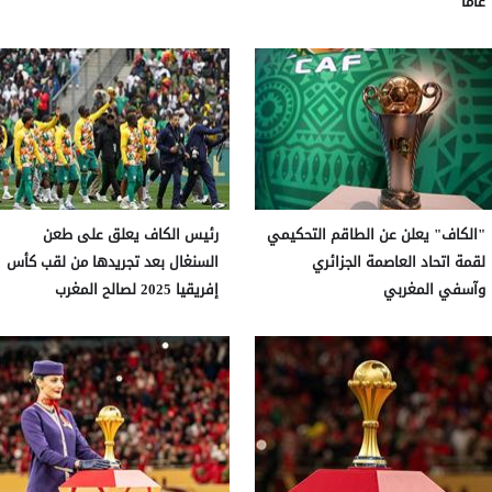
عاماً
"الكاف" يعلن عن الطاقم التحكيمي
رئيس الكاف يعلق على طعن
لقمة اتحاد العاصمة الجزائري
السنغال بعد تجريدها من لقب كأس
وآسفي المغربي
إفريقيا 2025 لصالح المغرب