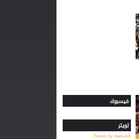
مدرب الأهلي الجديد ينذر
بموسم صفري ..
ماتياس يايسله يترك الدوري
السعودي ويتولى القيادة
الفنية لفريق إنجليزي بارز
بعد المونديال.. ميسي يواصل
تحطيم الأرقام
فيسبوك
تويتر
Tweets by mala3eb