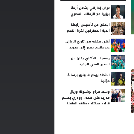
عرض إماراتي يشعل أزمة
بيزيرا مع الزمالك المصري
الإعلان عن تأسيس رابطة
أندية المحترفين لكرة القدم
أغلى صفقة في تاريخ الريال..
ديوماندي يطير إلى مدريد
رسميا .. الأهلي يعلن عن
المدير الفني الجديد
الاتحاد يودع فابينيو برسالة
مؤثرة
وسط صراع برشلونة وريال
مدريد على ضمه.. رودري يحسم
قراره ويختار وجهته المقبلة
أسطورة التحكيم الإنجليزي
يلحق بمحمد صلاح في تركيا
رسميًا