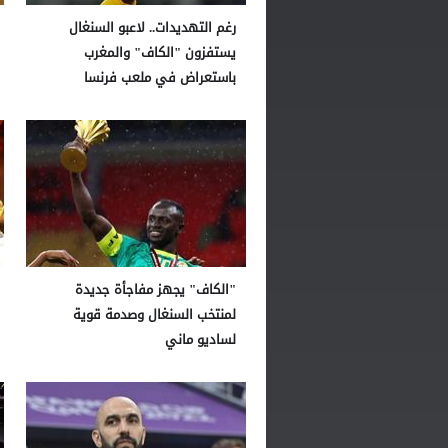
رغم التهديدات.. لاعبو السنغال
يستفزون "الكاف" والمغرب
باستعراض في ملعب فرنسا
"الكاف" يجهز مفاجأة جديدة
لمنتخب السنغال وصدمة قوية
لساديو ماني