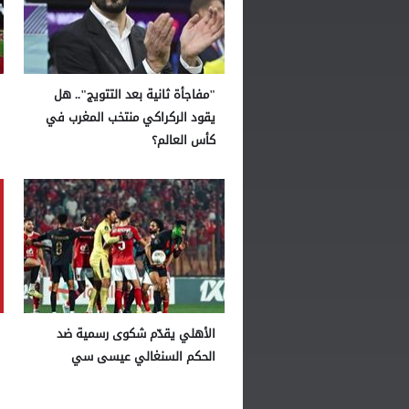
"مفاجأة ثانية بعد التتويج".. هل
يقود الركراكي منتخب المغرب في
كأس العالم؟
الأهلي يقدّم شكوى رسمية ضد
الحكم السنغالي عيسى سي