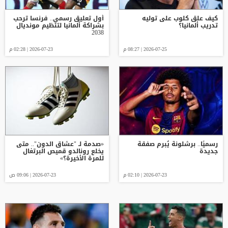
كيف علق كلوب على توليه
أول تعليق رسمي.. فرنسا ترحب
تدريب ألمانيا؟
بشراكة ألمانيا لتنظيم مونديال
2038
2026-07-25 | 08:27 م
2026-07-23 | 02:28 م
رسميًا.. برشلونة يُبرم صفقة
«صدمة لـ "عشاق الدون".. متى
جديدة
يخلع رونالدو قميص البرتغال
للمرة الأخيرة؟»
2026-07-23 | 02:10 م
2026-07-23 | 09:06 ص