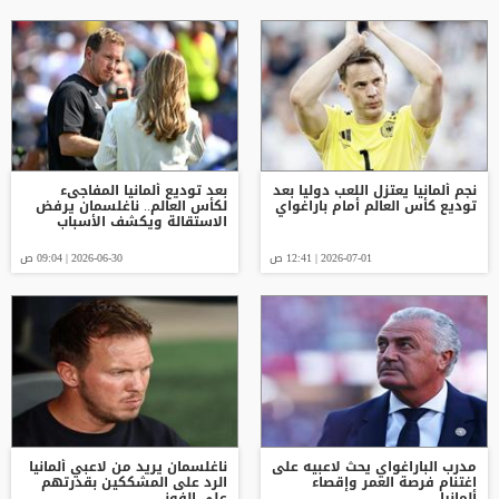
نجم ألمانيا يعتزل اللعب دوليا بعد
بعد توديع ألمانيا المفاجىء
توديع كأس العالم أمام باراغواي
لكأس العالم.. ناغلسمان يرفض
الاستقالة ويكشف الأسباب
2026-07-01 | 12:41 ص
2026-06-30 | 09:04 ص
مدرب الباراغواي يحث لاعبيه على
ناغلسمان يريد من لاعبي ألمانيا
اغتنام فرصة العمر وإقصاء
الرد على المشككين بقدرتهم
ألمانيا
على الفوز