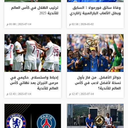
وفاة سائق فورمولا 1 السابق
ترتيب الهلال في كأس العالم
وبطل الألعاب البارالمبية زاناردي
للأندية 2025
2026-05-02 | 02:58 م
2025-07-14 | 01:08 م
جوائز الأفضل.. من فاز بأول
إحباط واستسلام.. حكيمي في
نسخة لأفضل لاعب في كأس
مرمى النيران بعد نهائي كأس
العالم للأندية؟
العالم للأندية
2025-07-14 | 12:47 م
2025-07-14 | 12:43 م