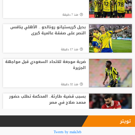
منذ21 ساعة
منذ 7 دقيقة
باريس سان جيرمان يتوصل إلى اتفاق مع
فيران توريس
بديل كريستيانو رونالدو .. الأهلي ينافس
النصر على صفقة عالمية كبرى
منذ14 ساعة
منذ 17 دقيقة
وفاة والد ليونيل ميسي عن 68 عاما
ضربة موجعة للاتحاد السعودي قبل مواجهة
الجزيرة
منذ22 ساعة
منذ 32 دقيقة
بسبب قضية طارئة.. المحكمة تطلب حضور
محمد صلاح في مصر
منذ1 ساعة
تويتر
مالديني يكشف سبب رحيله عن الاتحاد
Tweets by mala3eb