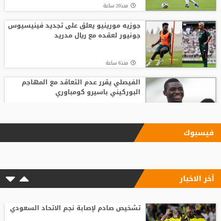
منذ20 ساعة
جوزيه مورينيو يعلق على تجديد فينيسيوس
جونيور لعقده مع ريال مدريد
منذ6 ساعة
الفيصلي يقرر عدم التعاقد مع المهاجم
البوركيني باسيرو كومباوري
منذ20 ساعة
فيسبوك
ليفربول يحسم صفقة أراخو لاعب برشلونة
آخر الاخبار
منذ15 ساعة
الاتحاد الإنجليزي يقر قواعد جديدة بعد
مأساة وفاة لاعب شاب
تشخيص صادم لإصابة نجم الاتحاد السعودي