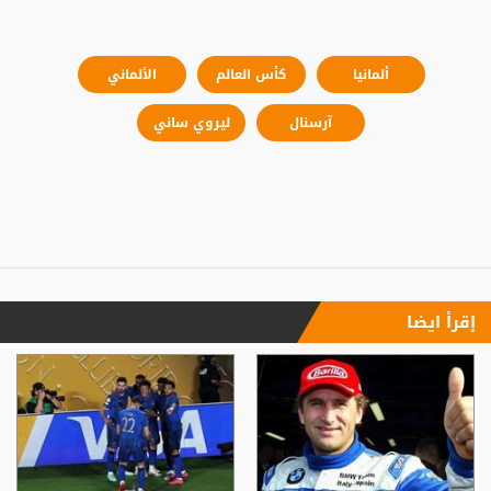
ألمانيا
كأس العالم
الألماني
آرسنال
ليروي ساني
إقرأ ايضا