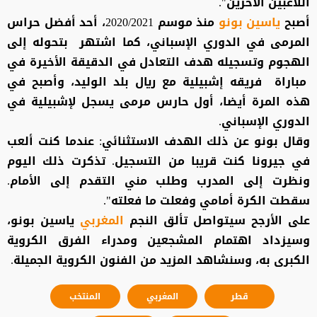
اللاعبين الآخرين".
أصبح
ياسين بونو
منذ موسم 2020/2021، أحد أفضل حراس
المرمى في الدوري الإسباني، كما اشتهر بتحوله إلى
الهجوم وتسجيله هدف التعادل في الدقيقة الأخيرة في
مباراة فريقه إشبيلية مع ريال بلد الوليد، وأصبح في
هذه المرة أيضا، أول حارس مرمى يسجل لإشبيلية في
الدوري الإسباني.
وقال بونو عن ذلك الهدف الاستثنائي: عندما كنت ألعب
في جيرونا كنت قريبا من التسجيل. تذكرت ذلك اليوم
ونظرت إلى المدرب وطلب مني التقدم إلى الأمام.
سقطت الكرة أمامي وفعلت ما فعلته".
على الأرجح سيتواصل تألق النجم
المغربي
ياسين بونو،
وسيزداد اهتمام المشجعين ومدراء الفرق الكروية
الكبرى به، وسنشاهد المزيد من الفنون الكروية الجميلة.
قطر
المغربي
المنتخب