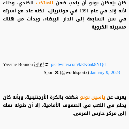
كان بإمكان بونو أن يلعب ضمن
المنتخب
الكندي، وذلك
لأنه وُلد في عام 1991 في مونتريال، لكنه عاد مع أسرته
في سن السابعة إلى الدار البيضاء، وبدأت من هناك
مسيرته الكروية.
Yassine Bounou 🇲🇦 🧤
pic.twitter.com/kEK6ak8YQd
January 9, 2023
— Sport ❌ (@worldsportx)
يعرف عن
ياسين بونو
شغفه بالكرة الأرجنتينية، وبأنه كان
يحلم في اللعب في الصفوف الأمامية، إلا أن طوله نقله
إلى مركز حارس المرمى.