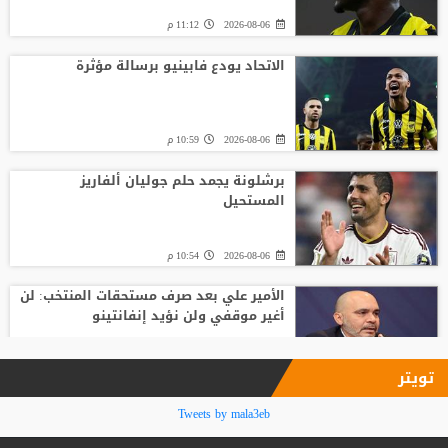
2026-08-06
11:12 م
الاتحاد يودع فابينيو برسالة مؤثرة
2026-08-06
10:59 م
برشلونة يجمد حلم جوليان ألفاريز
المستحيل
2026-08-06
10:54 م
الأمير علي بعد صرف مستحقات المنتخب: لن
أغير موقفي ولن نؤيد إنفانتينو
2026-08-06
09:33 م
تويتر
فينيسيوس جونيور يمدد عقده مع ريال
Tweets by mala3eb
مدريد حتى 2032