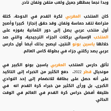
وبدا نجما بمظهر جميل ولعب متقن وتفان نادر.
كان المنتخب
المغربي
لكرة القدم في الدوحة، كتلة
متراصة تتقد حماسة وتفان. وقد حقق إنجازا كبيرا وأصبح
أول منتخب عربي يصل إلى دور الثمانية بفوزه على
المنتخب
الإسباني بركلات الجزاء الترجيحية، والتي صد
خلالها
ياسين بونو
اثنتين، ليصبح بذلك أيضا أول حارس
عربي يصد ركلتي جزاء في بطولة كاس العالم.
تألق حارس المنتخب
المغربي
ياسين بونو الكبير في
مونديال
قطر
2022، دفع الكثير من الخبراء إلى التاكيد
على أنه حصل على بطاقة للانضمام إلى إحد النوادي
الكبرى، بل ورأى الكثير من خبراء كرة القدم انه في
طليعة أفضل حراس كرة القدم في العالم في الوقت
الحالي.