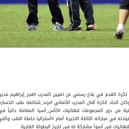
 لكرة القدم في بلاغ رسمي عن تعيين المدرب #فجر_إبراهيم مديراً
 وكان اتحاد الكرة أقال المدرب الألماني #برند_شتانغه عقب الخسارة
ي الجولة الثانية من دور المجموعات لنهائيات #كأس_آسيا المقامة حالياً في
ادته في مباراته الثالثة الأخيرة أمام #أستراليا حاملة اللقب والتي