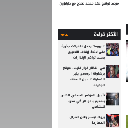
موعد توقيع عقد محمد صلاح مع طرابزون
الأكثر قراءة
"اليويفا" يدخل تعديلات جذرية
على لائحة إيقاف اللاعبين
بسبب تراكم الإنذارات
في انتظار قرار فليك.. موقع
برشلونة الرسمي يثير
التساؤلات حول الصفقة
الجديدة
تأجيل المؤتمر الصحفي الخاص
بتقديم بادو الزاكي مدربا
للنشامى
بروك ليسنر يعلن اعتزال
المصارعة