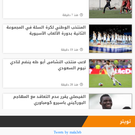
منذ2 ساعة
منذ 7 دقيقة
لوكا زيدان يودع غرناطة ويوقع لناد إسباني
جديد
المنتخب الوطني لكرة السلة في المجموعة
الثانية بدورة الألعاب الآسيوية
منذ2 ساعة
منذ 19 دقيقة
قبل بداية الموسم الجديد.. رونالدو يوجه
صدمة كبرى إلى جماهير النصر السعودي
لاعب منتخب النشامى أبو طه ينضم لنادي
نيوم السعودي
منذ2 ساعة
منذ 28 دقيقة
الفيصلي يقرر عدم التعاقد مع المهاجم
البوركيني باسيرو كومباوري
منذ 33 دقيقة
تويتر
بين التأكيد والنفي.. فضيحة غرامية تزلزل
Tweets by mala3eb