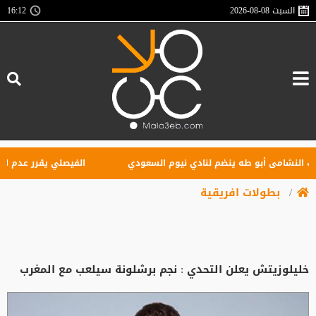
السبت
2026-08-08
16:12
نشامى أبو طه ينضم لنادي نيوم السعودي
الفيصلي يقرر عدم التعاقد 
بطولات افريقية
خليلوزيتش يعلن التحدي : نجم برشلونة سيلعب مع المغرب