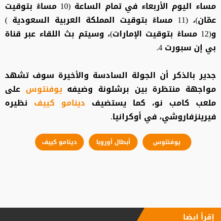
مساء اليوم الأربعاء في تمام الساعة (10 مساءً بتوقيت
عمّان)، (11 مساءً بتوقيت المملكة العربية السعودية )
و(12 مساءً بتوقيت الإمارات)، وسيتم بث اللقاء عبر قناة
بي إن سبورت 4.
جدير بالذكر أن الجولة السادسة والأخيرة سوف تشهد
مواجهة منتظرة بين برشلونة وضيفه
يوفنتوس
على
ملعب كامب نو، كما يستضيف
دينامو كييف
نظيره
فيرينزفاروشي، في أوكرانيا.
يوفنتوس
أبطال أوروبا
دينامو كييف
إقرأ ايضا