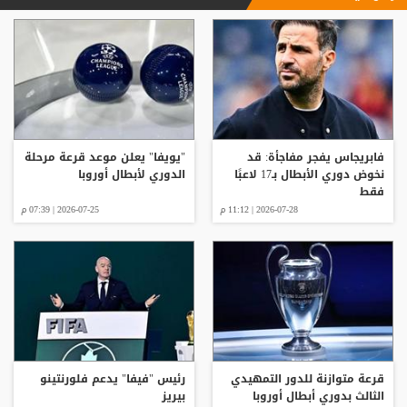
فابريجاس يفجر مفاجأة: قد
"يويفا" يعلن موعد قرعة مرحلة
نخوض دوري الأبطال بـ17 لاعبًا
الدوري لأبطال أوروبا
فقط
2026-07-28 | 11:12 م
2026-07-25 | 07:39 م
قرعة متوازنة للدور التمهيدي
رئيس "فيفا" يدعم فلورنتينو
الثالث بدوري أبطال أوروبا
بيريز