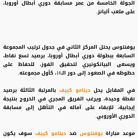
الجولة الخامسة من عمر مسابقة دوري أبطال أوروبا،
على ملعب أليانز.
يوفنتوس يحتل المركز الثاني في جدول ترتيب المجموعة
السابعة ببطولة دوري أبطال أوروبا، برصيد تسع نقاط،
ويسعى البيانكونيري لتحقيق الفوز، للحفاظ على
حظوظه في الصعود إلى دور الـ16، كأول مجموعته.
في المقابل يحل
دينامو كييف
بالمرتبة الثالثة برصيد
نقطة وحيدة، ويرغب الفريق المجري في الخروج بنتيجة
إيجابية، للإبقاء على آماله في التأهل إلى مسابقة
الدوري الأوروبي.
موعد مباراة
يوفنتوس
ضد
دينامو كييف
سوف يكون