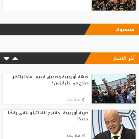
منذ16 ساعة
فيسبوك
بأرقام استثنائية.. هل يكون كوبارسي
مفاجأة الكرة الذهبية؟
آخر الاخبار
منذ7 ساعة
رد صادم من نجم ريال مدريد على عرض
سعودي !!
جبهة أوروبية وصديق قديم.. ماذا ينتظر
صلاح في طرابزون؟
منذ14 ساعة
منذ3 ساعة
قنبلة في ميركاتو الهلال.. عرض رسمي يُربك
حسابات مالكوم!
ضربة أوروبية.. مقترح إنفانتينو يلقى رفضًا
جديدًا
منذ17 ساعة
منذ4 ساعة