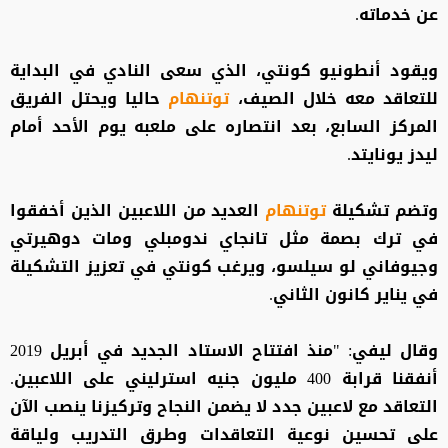
عن خدماته.
ويقود أنطونيو كونتي، الذي سعى النادي في البداية
للتعاقد معه خلال الصيف،
توتنهام
حاليا ويحتل الفريق
المركز السابع، بعد انتصاره على ملعبه يوم الأحد أمام
ليدز يونايتد.
وتضم تشكيلة
توتنهام
العديد من اللاعبين الذين أخفقوا
في ترك بصمة مثل تانجاي ندومبلي ومات دوهيرتي
وجيوفاني لو سيلسو، ويرغب كونتي في تعزيز التشكيلة
في يناير كانون الثاني.
وقال ليفي: "منذ افتتاح الاستاد الجديد في أبريل 2019
أنفقنا قرابة 400 مليون جنيه استرليني على اللاعبين.
التعاقد مع لاعبين جدد لا يضمن النجاح وتركيزنا ينصب الآن
على تحسين نوعية التعاقدات وطرق التدريب ولياقة