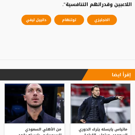
اللاعبين وقدراتهم التنافسية".
الانجليزي
توتنهام
دانييل ليفي
إقرأ ايضا
ماتياس يايسله يترك الدوري
من الأهلي السعودي
السعودي ويتولى القيادة
للبريميرليج.. يايسله يقود