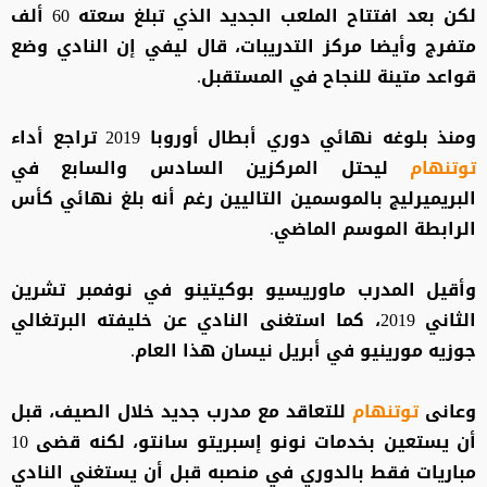
لكن بعد افتتاح الملعب الجديد الذي تبلغ سعته 60 ألف
متفرج وأيضا مركز التدريبات، قال ليفي إن النادي وضع
قواعد متينة للنجاح في المستقبل.
ومنذ بلوغه نهائي دوري أبطال أوروبا 2019 تراجع أداء
توتنهام
ليحتل المركزين السادس والسابع في
البريميرليج بالموسمين التاليين رغم أنه بلغ نهائي كأس
الرابطة الموسم الماضي.
وأقيل المدرب ماوريسيو بوكيتينو في نوفمبر تشرين
الثاني 2019، كما استغنى النادي عن خليفته البرتغالي
جوزيه مورينيو في أبريل نيسان هذا العام.
وعانى
توتنهام
للتعاقد مع مدرب جديد خلال الصيف، قبل
أن يستعين بخدمات نونو إسبريتو سانتو، لكنه قضى 10
مباريات فقط بالدوري في منصبه قبل أن يستغني النادي