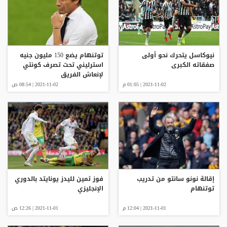
نيوكاسل يتحرك نحو أولى
توتنهام يضع 150 مليون جنيه
صفقاته الكبرى
استرليني تحت تصرف كونتي
لإنعاش الفريق
2021-11-02 | 01:05 م
2021-11-02 | 08:54 ص
إقالة نونو سانتو من تدريب
فوز ثمين لليدز يونايتد بالدوري
توتنهام
الإنجليزي
2021-11-01 | 12:04 م
2021-11-01 | 12:26 ص