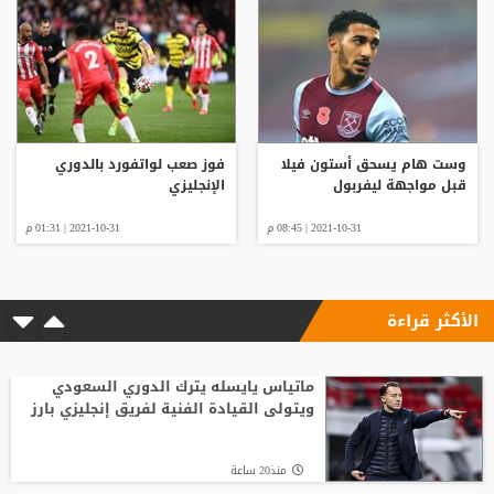
وست هام يسحق أستون فيلا
فوز صعب لواتفورد بالدوري
قبل مواجهة ليفربول
الإنجليزي
2021-10-31 | 08:45 م
2021-10-31 | 01:31 م
الأكثر قراءة
ماتياس يايسله يترك الدوري السعودي
ويتولى القيادة الفنية لفريق إنجليزي بارز
منذ20 ساعة