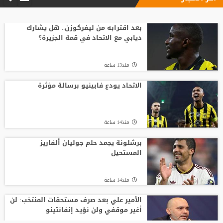
وسط صراع برشلونة وريال مدريد على ضمه..
رودري يحسم قراره ويختار وجهته المقبلة
بعد اقترابه من ليفركوزن.. هل يشارك
ديابي مع الاتحاد في قمة الجزيرة؟
منذ18 ساعة
منذ13 ساعة
الكشف عن كواليس التعاقد مع مدرب
الاهلي الجديد
الاتحاد يودع فابينيو برسالة مؤثرة
منذ21 ساعة
منذ14 ساعة
مدرب الأهلي الجديد ينذر بموسم صفري ..
برشلونة يجمد حلم جوليان ألفاريز
المستحيل
منذ23 ساعة
منذ14 ساعة
الأمير علي بعد صرف مستحقات المنتخب: لن
أغير موقفي ولن نؤيد إنفانتينو