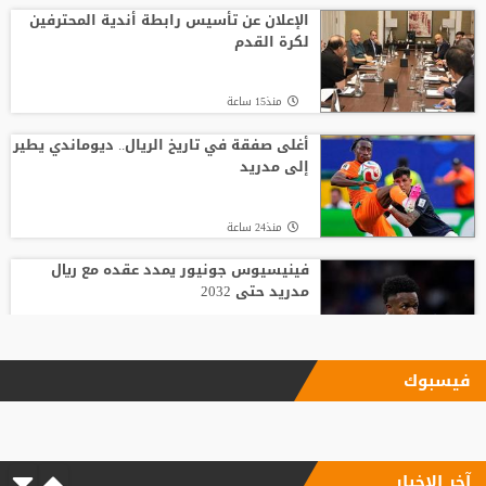
الإعلان عن تأسيس رابطة أندية المحترفين
لكرة القدم
منذ15 ساعة
أغلى صفقة في تاريخ الريال.. ديوماندي يطير
إلى مدريد
منذ24 ساعة
فينيسيوس جونيور يمدد عقده مع ريال
مدريد حتى 2032
منذ15 ساعة
فيسبوك
الاتحاد يودع فابينيو برسالة مؤثرة
آخر الاخبار
منذ14 ساعة