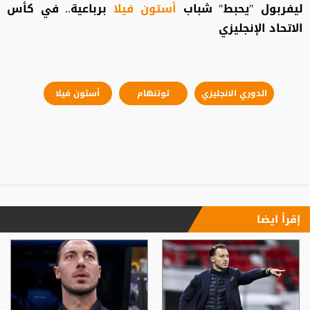
ليفربول "يحبط" شباب
أستون فيلا
برباعية.. في كأس
الاتحاد الإنجليزي
الدوري الانجليزي
توتنهام
أستون فيلا
إقرأ ايضا