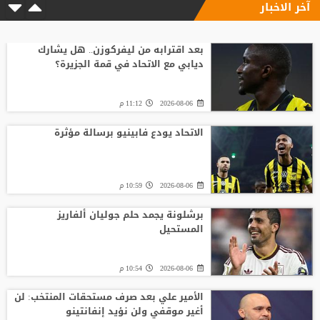
آخر الاخبار
بعد اقترابه من ليفركوزن.. هل يشارك
ديابي مع الاتحاد في قمة الجزيرة؟
2026-08-06
11:12 م
الاتحاد يودع فابينيو برسالة مؤثرة
2026-08-06
10:59 م
برشلونة يجمد حلم جوليان ألفاريز
المستحيل
2026-08-06
10:54 م
الأمير علي بعد صرف مستحقات المنتخب: لن
أغير موقفي ولن نؤيد إنفانتينو