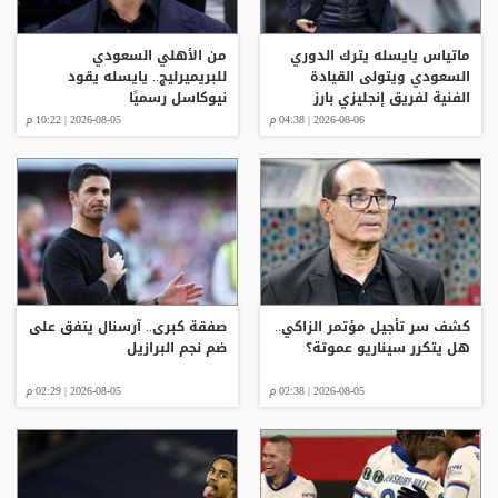
ماتياس يايسله يترك الدوري
من الأهلي السعودي
السعودي ويتولى القيادة
للبريميرليج.. يايسله يقود
الفنية لفريق إنجليزي بارز
نيوكاسل رسميًا
2026-08-06 | 04:38 م
2026-08-05 | 10:22 م
كشف سر تأجيل مؤتمر الزاكي..
صفقة كبرى.. آرسنال يتفق على
هل يتكرر سيناريو عموتة؟
ضم نجم البرازيل
2026-08-05 | 02:38 م
2026-08-05 | 02:29 م