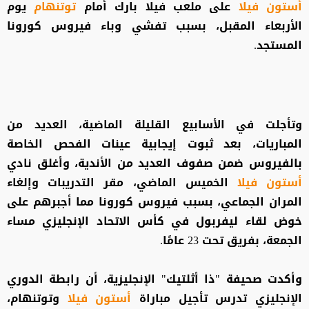
أستون فيلا
على ملعب فيلا بارك أمام
توتنهام
يوم
الأربعاء المقبل، بسبب تفشي وباء فيروس كورونا
المستجد.
وتأجلت في الأسابيع القليلة الماضية، العديد من
المباريات، بعد ثبوت إيجابية عينات الفحص الخاصة
بالفيروس ضمن صفوف العديد من الأندية، وأغلق نادي
أستون فيلا
الخميس الماضي، مقر التدريبات وإلغاء
المران الجماعي، بسبب فيروس كورونا مما أجبرهم على
خوض لقاء ليفربول في كأس الاتحاد الإنجليزي مساء
الجمعة، بفريق تحت 23 عامًا.
وأكدت صحيفة "ذا أثلتيك" الإنجليزية، أن رابطة الدوري
الإنجليزي تدرس تأجيل مباراة
أستون فيلا
وتوتنهام،