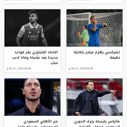
تشيلسي يهزم ميلان بثلاثية
الاتحاد الإنجليزي يقر قواعد
نظيفة
جديدة بعد مأساة وفاة لاعب
شاب
2026-08-08 | 06:24 م
2026-08-08 | 05:33 م
ماتياس يايسله يترك الدوري
من الأهلي السعودي
السعودي ويتولى القيادة
للبريميرليج.. يايسله يقود