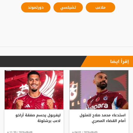
ملاعب
تشيلسي
دورتموند
إقرأ ايضا
استدعاء محمد صلاح للمثول
ليفربول يحسم صفقة أراخو
أمام القضاء المصري
لاعب برشلونة
2026-08-09 | 04:01 م
2026-08-08 | 11:39 م