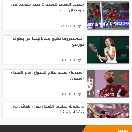
مأساة وفاة لاعب شاب
منتخب المغرب للسيدات يحجز مقعده في
مونديال 2027
منذ23 ساعة
منذ 6 دقيقة
انطلاق منافسات بطولة الحسن الدولية
العاشرة للتايكواندو
ألكسندروفا تطيح بسابالينكا من بطولة
تورنتو
منذ21 ساعة
منذ 17 دقيقة
افتتاح دورة "سبارتاكياد شعوب روسيا" 2026
في يكاترينبورغ
استدعاء محمد صلاح للمثول أمام القضاء
المصري
منذ20 ساعة
منذ 22 دقيقة
برشلونة يفاجئ الهلال بقرار نهائي في
صفقة رافينيا ..
منذ 35 دقيقة
تويتر