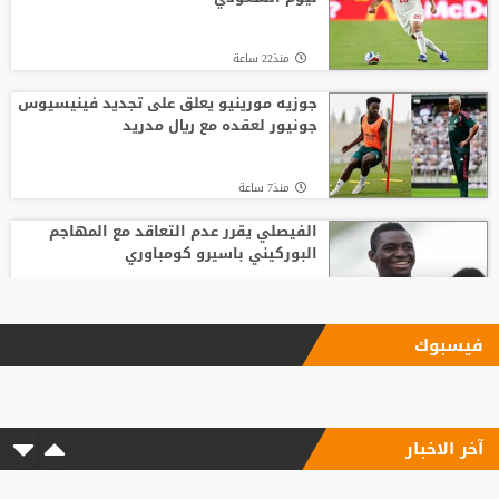
منذ22 ساعة
جوزيه مورينيو يعلق على تجديد فينيسيوس
جونيور لعقده مع ريال مدريد
منذ7 ساعة
الفيصلي يقرر عدم التعاقد مع المهاجم
البوركيني باسيرو كومباوري
منذ22 ساعة
فيسبوك
ليفربول يحسم صفقة أراخو لاعب برشلونة
آخر الاخبار
منذ17 ساعة
الاتحاد الإنجليزي يقر قواعد جديدة بعد